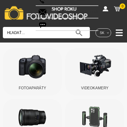
0
shop@fotovideoshop.sk
Fotobot
SK
FOTOAPARÁTY
VIDEOKAMERY