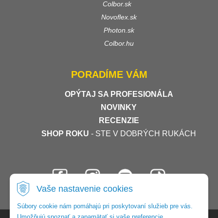
Colbor.sk
Novoflex.sk
Photon.sk
Colbor.hu
PORADÍME VÁM
OPÝTAJ SA PROFESIONÁLA
NOVINKY
RECENZIE
SHOP ROKU
- STE V DOBRÝCH RUKÁCH
Vaše nastavenie cookies
Súbory cookie nám pomáhajú pri poskytovaní služieb pre vás.
Umožňujú spoznať a zapamätať si vaše preferencie.