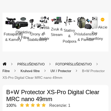
Akcie
Svetlá
Zvuk &
Statívy
Objektívy
Pre
&
Fotoaparáty
Drony &
Príslušenstvo
Stream
&
& Filtre
Smartfóny
Ateliér
& Kamery
Stabilizátory
& Pamäte
Podpora
PRÍSLUŠENSTVO
FOTOPRÍSLUŠENSTVO
B+W Protector
Filtre
Kruhové filtre
UV / Protector
XS-Pro Digital Clear MRC nano 49mm
B+W Protector XS-Pro Digital Clear
MRC nano 49mm
100%
Recenzie:
1