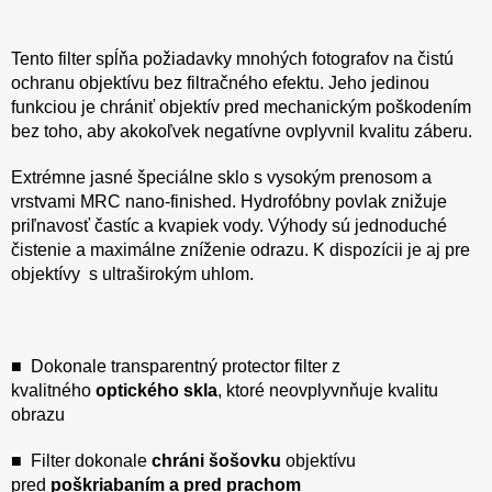
Tento filter spĺňa požiadavky mnohých fotografov na čistú
ochranu objektívu bez filtračného efektu. Jeho jedinou
funkciou je chrániť objektív pred mechanickým poškodením
bez toho, aby akokoľvek negatívne ovplyvnil kvalitu záberu.
Extrémne jasné špeciálne sklo s vysokým prenosom a
vrstvami MRC nano-finished. Hydrofóbny povlak znižuje
priľnavosť častíc a kvapiek vody. Výhody sú jednoduché
čistenie a maximálne zníženie odrazu. K dispozícii je aj pre
objektívy s ultraširokým uhlom.
■ Dokonale transparentný protector filter z
kvalitného
optického skla
, ktoré neovplyvnňuje kvalitu
obrazu
■ Filter dokonale
chráni šošovku
objektívu
pred
poškriabaním a pred prachom