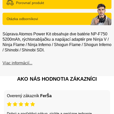
Porovnať produkt
Otázka odborníkovi
Súprava Atomos Power Kit obsahuje dve batérie NP-F750
5200mAh, rýchlonabíjačku a napájací adaptér pre Ninja V /
Ninja Flame / Ninja Inferno / Shogun Flame / Shogun Inferno
/ Shinobi / Shinobi SDI.
Viac informácií...
AKO NÁS HODNOTIA ZÁKAZNÍCI
Overený zákazník
FerŠa
Dobrý a spoľahlivý nákup, rýchle a seriózne jednanie