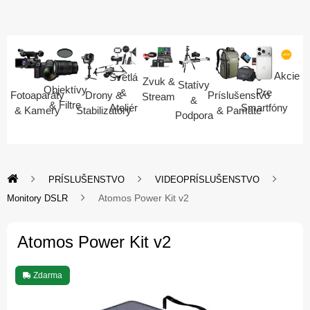
Akcie
Svetlá
Zvuk &
Statívy
Objektívy
Pre
&
Fotoaparáty
Drony &
Príslušenstvo
Stream
&
& Filtre
Smartfóny
Ateliér
& Kamery
Stabilizátory
& Pamäte
Podpora
PRÍSLUŠENSTVO
VIDEOPRÍSLUŠENSTVO
Atomos Power Kit v2
Monitory DSLR
Atomos Power Kit v2
Zdarma