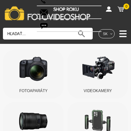
0
shop@fotovideoshop.sk
Fotobot
SK
FOTOAPARÁTY
VIDEOKAMERY