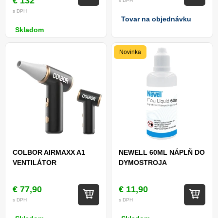
€ 132
s DPH
s DPH
Tovar na objednávku
Skladom
Novinka
COLBOR AIRMAXX A1
NEWELL 60ML NÁPLŇ DO
VENTILÁTOR
DYMOSTROJA
€ 77,90
€ 11,90
s DPH
s DPH