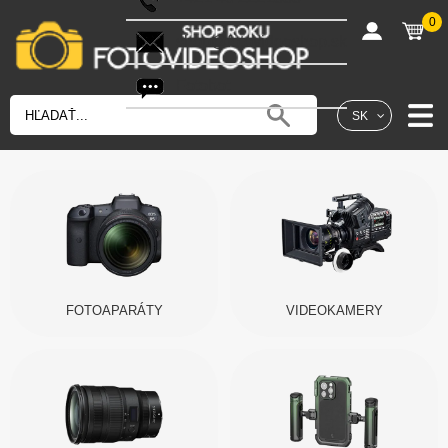
0
shop@fotovideoshop.sk
Fotobot
SK
FOTOAPARÁTY
VIDEOKAMERY