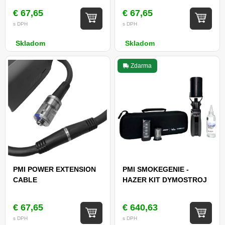
€ 67,65
€ 67,65
s DPH
s DPH
Skladom
Skladom
Zdarma
PMI POWER EXTENSION
PMI SMOKEGENIE -
CABLE
HAZER KIT DYMOSTROJ
€ 67,65
€ 640,63
s DPH
s DPH