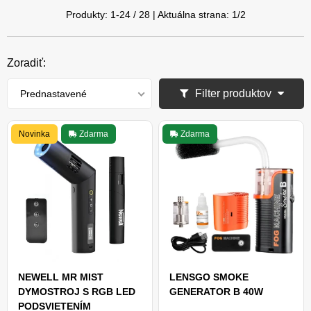
Produkty:
1
-
24
/
28
| Aktuálna strana:
1
/
2
Zoradiť:
Filter produktov
Prednastavené
Novinka
Zdarma
Zdarma
NEWELL MR MIST
LENSGO SMOKE
DYMOSTROJ S RGB LED
GENERATOR B 40W
PODSVIETENÍM