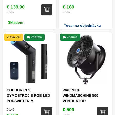
€ 139,90
€ 189
s DPH
s DPH
Skladom
Tovar na objednávku
Zľava 9%
Zdarma
Zdarma
COLBOR CF5
WALIMEX
DYMOSTROJ S RGB LED
WINDMASCHINE 500
PODSVIETENÍM
VENTILÁTOR
€ 509
€ 145