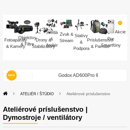
Akcie
Svetlá
Zvuk &
Statívy
Objektívy
Pre
&
Fotoaparáty
Drony &
Príslušenstvo
Stream
&
& Filtre
Smartfóny
Ateliér
& Kamery
Stabilizátory
& Pamäte
Podpora
i 2S
Godox AD600Pro II
Ateliérové príslušenstvo
ATELIÉR / ŠTÚDIO
Ateliérové príslušenstvo |
Dymostroje / ventilátory