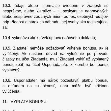
10.3. údaje alebo informácie uvedené v žiadosti sú
nesprávne, alebo klamlivé – tj. poskytnutie nepravdivých
alebo nesprávne zadaných mien, adries, osobných údajov,
príp. žiadosť o nárok na náhradu inej osoby ako registrujúcej
sa;
10.4. vykonáva akúkoľvek úpravu daňového dokladu;
10.5. Žiadateľ nemôže požadovať vrátenie bonusu, ak je
vylúčený. Ak nastane dôvod na vylúčenie po prevode
čiastky na účet Žiadateľa, musí Žiadateľ vrátiť už vyplatený
bonus späť na účet Usporiadateľa, z ktorého bol bonus
vyplatený;
10.6. Usporiadateľ má nárok pozastaviť platbu bonusu
s ohľadom na skutočnosť, ktorá môže byť príčinou
vylúčenia.
11. VÝPLATA BONUSU