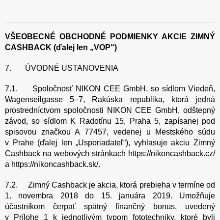
VŠEOBECNÉ OBCHODNÉ PODMIENKY AKCIE ZIMNÝ
CASHBACK (ďalej len „VOP“)
7. ÚVODNÉ USTANOVENIA
7.1. Spoločnosť NIKON CEE GmbH, so sídlom Viedeň,
Wagenseilgasse 5–7, Rakúska republika, ktorá jedná
prostredníctvom spoločnosti NIKON CEE GmbH, odštepný
závod, so sídlom K Radotínu 15, Praha 5, zapísanej pod
spisovou značkou A 77457, vedenej u Mestského súdu
v Prahe (ďalej len „Usporiadateľ“), vyhlasuje akciu Zimný
Cashback na webových stránkach https://nikoncashback.cz/
a https://nikoncashback.sk/.
7.2. Zimný Cashback je akcia, ktorá prebieha v termíne od
1. novembra 2018 do 15. januára 2019. Umožňuje
účastníkom čerpať spätný finančný bonus, uvedený
v Prílohe 1 k jednotlivým typom fototechniky, ktoré byli