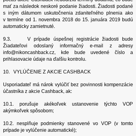
mať za následok neskoré podanie žiadosti. Žiadosti podané
s iným dátumom uskutočnenia zdaniteľného plnenia ako
v termíne od 1. novembra 2018 do 15. januára 2019 budú
automaticky zamietnuté.
9.3. V prípade úspešnej registrácie žiadosti bude
Žiadateľovi odoslaný informačný e-mail z adresy
info@nikoncashback.cz, kde bude uvedené číslo a
prihlasovacie údaje na ďalšiu kontrolu.
10. VYLÚČENIE Z AKCIE CASHBACK
Usporiadateľ má nárok vylúčiť bez povinnosti kompenzácie
účastníka z akcie Cashback, ak:
10.1. porušuje akékoľvek ustanovenie týchto VOP
akýmkoľvek spôsobom;
10.2. nesplňuje podmienky stanovené vo VOP (v tomto
prípade je vylúčenie automatické);