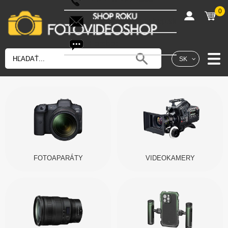
0
shop@fotovideoshop.sk
Fotobot
SK
FOTOAPARÁTY
VIDEOKAMERY