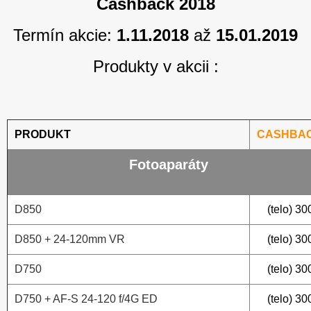
Cashback 2018
Termín akcie:
1.11.2018
až
15.01.2019
Produkty v akcii :
PRODUKT
CASHBA
Fotoaparáty
D850
(telo) 30
D850 + 24-120mm VR
(telo) 30
D750
(telo) 30
D750 + AF-S 24-120 f/4G ED
(telo) 30