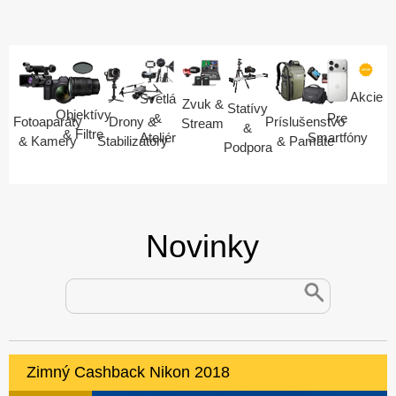
Akcie
Svetlá
Zvuk &
Statívy
Objektívy
Pre
&
Fotoaparáty
Drony &
Príslušenstvo
Stream
&
& Filtre
Smartfóny
Ateliér
& Kamery
Stabilizátory
& Pamäte
Podpora
Novinky
Zimný Cashback Nikon 2018