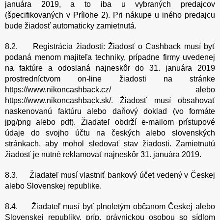
januára 2019, a to iba u vybraných predajcov
(špecifikovaných v Prílohe 2). Pri nákupe u iného predajcu
bude žiadosť automaticky zamietnutá.
8.2. Registrácia žiadosti: Žiadosť o Cashback musí byť
podaná menom majiteľa techniky, prípadne firmy uvedenej
na faktúre a odoslaná najneskôr do 31. januára 2019
prostredníctvom on-line žiadosti na stránke
https://www.nikoncashback.cz/ alebo
https://www.nikoncashback.sk/. Žiadosť musí obsahovať
naskenovanú faktúru alebo daňový doklad (vo formáte
jpg/png alebo pdf). Žiadateľ obdrží e-mailom prístupové
údaje do svojho účtu na českých alebo slovenských
stránkach, aby mohol sledovať stav žiadosti. Zamietnutú
žiadosť je nutné reklamovať najneskôr 31. januára 2019.
8.3. Žiadateľ musí vlastniť bankový účet vedený v Českej
alebo Slovenskej republike.
8.4. Žiadateľ musí byť plnoletým občanom Českej alebo
Slovenskej republiky, príp. právnickou osobou so sídlom