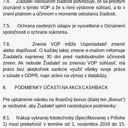
7.4. Žiadateľ odoslaním žiadosti potvrdzuje, že sa predtým
zoznámil s týmito VOP a že s nimi výslovne súhlasí, a to v
znení platnom a účinnom v momente odoslania žiadosti.
7.5. Ochrana osobných údajov je vysvetlená v Oznámení
spoločnosti o ochrane súkromia.
7.6. Znenie VOP môže Usporiadateľ zmeniť
alebo doplňovať. O každej takej zmene e-mailom informuje
Žiadateľa najmenej 30 dní pred nadobudnutím účinnosti
zmien. Ak nebude Žiadateľ so zmenou VOP súhlasiť, má
právo bez akejkoľvek sankcie využiť všetky svoje práva
v súlade s GDPR, napr. právo na výmaz z databázy.
8. PODMIENKY ÚČASTI NA AKCII CASHBACK
Pre uplatnenie nároku na finančný bonus (ďalej len „Bonus“)
je nezbytné, aby Žiadateľ splnil nasledujúce podmienky:
8.1. Nákup vybranej fototechniky (špecifikovanej v Prílohe
1) musí prebehnúť v termíne od 1. novembra 2018 do 15.