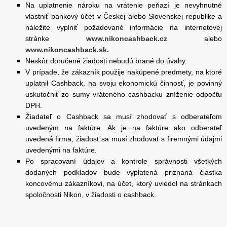
Na uplatnenie nároku na vrátenie peňazí je nevyhnutné
vlastniť bankový účet v Českej alebo Slovenskej republike a
náležite vyplniť požadované informácie na internetovej
stránke
www.nikoncashback.cz
alebo
www.nikoncashback.sk
.
Neskôr doručené žiadosti nebudú brané do úvahy.
V prípade, že zákazník použije nakúpené predmety, na ktoré
uplatnil Cashback, na svoju ekonomickú činnosť, je povinný
uskutočniť zo sumy vráteného cashbacku zníženie odpočtu
DPH.
Žiadateľ o Cashback sa musí zhodovať s odberateľom
uvedeným na faktúre. Ak je na faktúre ako odberateľ
uvedená firma, žiadosť sa musí zhodovať s firemnými údajmi
uvedenými na faktúre.
Po spracovaní údajov a kontrole správnosti všetkých
dodaných podkladov bude vyplatená priznaná čiastka
koncovému zákazníkovi, na účet, ktorý uviedol na stránkach
spoločnosti Nikon, v žiadosti o cashback.