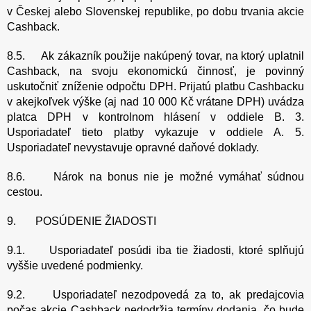
v Českej alebo Slovenskej republike, po dobu trvania akcie
Cashback.
8.5. Ak zákazník použije nakúpený tovar, na ktorý uplatnil
Cashback, na svoju ekonomickú činnosť, je povinný
uskutočniť zníženie odpočtu DPH. Prijatú platbu Cashbacku
v akejkoľvek výške (aj nad 10 000 Kč vrátane DPH) uvádza
platca DPH v kontrolnom hlásení v oddiele B. 3.
Usporiadateľ tieto platby vykazuje v oddiele A. 5.
Usporiadateľ nevystavuje opravné daňové doklady.
8.6. Nárok na bonus nie je možné vymáhať súdnou
cestou.
9. POSÚDENIE ŽIADOSTI
9.1. Usporiadateľ posúdi iba tie žiadosti, ktoré splňujú
vyššie uvedené podmienky.
9.2. Usporiadateľ nezodpovedá za to, ak predajcovia
počas akcie Cashback nedodržia termíny dodania, čo bude