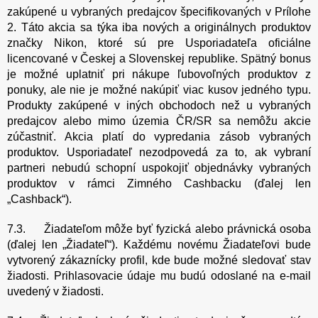
zakúpené u vybraných predajcov špecifikovaných v Prílohe
2. Táto akcia sa týka iba nových a originálnych produktov
značky Nikon, ktoré sú pre Usporiadateľa oficiálne
licencované v Českej a Slovenskej republike. Spätný bonus
je možné uplatniť pri nákupe ľubovoľných produktov z
ponuky, ale nie je možné nakúpiť viac kusov jedného typu.
Produkty zakúpené v iných obchodoch než u vybraných
predajcov alebo mimo územia ČR/SR sa nemôžu akcie
zúčastniť. Akcia platí do vypredania zásob vybraných
produktov. Usporiadateľ nezodpovedá za to, ak vybraní
partneri nebudú schopní uspokojiť objednávky vybraných
produktov v rámci Zimného Cashbacku (ďalej len
„Cashback“).
7.3. Žiadateľom môže byť fyzická alebo právnická osoba
(ďalej len „Žiadateľ“). Každému novému Žiadateľovi bude
vytvorený zákaznícky profil, kde bude možné sledovať stav
žiadosti. Prihlasovacie údaje mu budú odoslané na e-mail
uvedený v žiadosti.