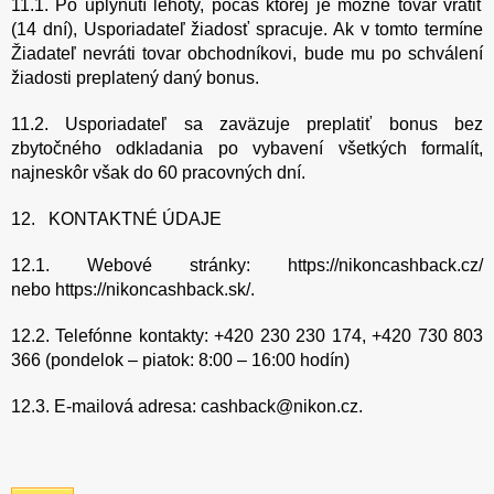
11.1. Po uplynutí lehoty, počas ktorej je možné tovar vrátiť
(14 dní), Usporiadateľ žiadosť spracuje. Ak v tomto termíne
Žiadateľ nevráti tovar obchodníkovi, bude mu po schválení
žiadosti preplatený daný bonus.
11.2. Usporiadateľ sa zaväzuje preplatiť bonus bez
zbytočného odkladania po vybavení všetkých formalít,
najneskôr však do 60 pracovných dní.
12. KONTAKTNÉ ÚDAJE
12.1. Webové stránky: https://nikoncashback.cz/
nebo https://nikoncashback.sk/.
12.2. Telefónne kontakty: +420 230 230 174, +420 730 803
366 (pondelok – piatok: 8:00 – 16:00 hodín)
12.3. E-mailová adresa: cashback@nikon.cz.