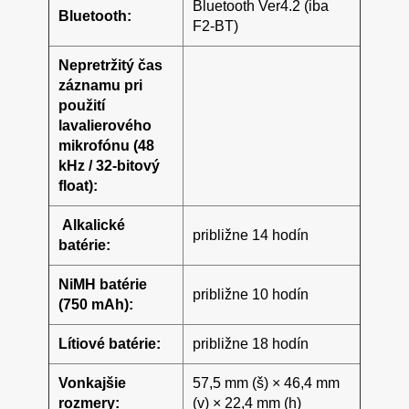
Bluetooth Ver4.2 (iba
Bluetooth:
F2-BT)
Nepretržitý čas
záznamu pri
použití
lavalierového
mikrofónu (48
kHz / 32-bitový
float):
Alkalické
približne 14 hodín
batérie:
NiMH batérie
približne 10 hodín
(
750 mAh):
Lítiové batérie:
približne 18 hodín
Vonkajšie
57,5 ​​mm (š) × 46,4 mm
rozmery:
(v) × 22,4 mm (h)