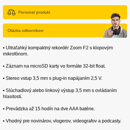
Porovnať produkt
Otázka odborníkovi
▪️ Ultraľahký kompaktný rekordér Zoom F2 s klopovým
mikrofónom.
▪️ Záznam na microSD karty vo formáte 32-bit float.
▪️ Stereo vstup 3,5 mm s plug-in napájaním 2,5 V.
▪️ Slúchadlový alebo linkový výstup 3,5 mm s ovládaním
hlasitosti.
▪️ Prevádzka až 15 hodín na dve AAA batérie.
▪️ Vhodný pre novinárov, vlogerov, videografov a podcasty.