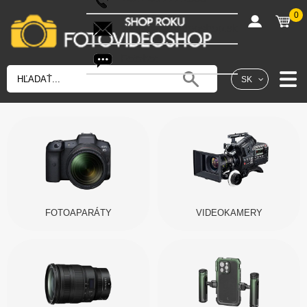
0
shop@fotovideoshop.sk
Fotobot
SK
FOTOAPARÁTY
VIDEOKAMERY