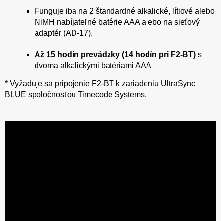
Funguje iba na 2 štandardné alkalické, lítiové alebo
NiMH nabíjateľné batérie AAA alebo na sieťový
adaptér (AD-17).
Až 15 hodín prevádzky (14 hodín pri F2-BT)
s
dvoma alkalickými batériami AAA
* Vyžaduje sa pripojenie F2-BT k zariadeniu UltraSync
BLUE spoločnosťou Timecode Systems.