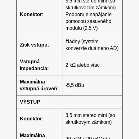
3,5 mm stereo mini (so
skrutkovacím zámkom)
Konektor:
Podporuje napájanie
pomocou zásuvného
modulu (2,5 V)
žiadny (systém
Zisk vstupu:
konverzie duálneho AD)
Vstupná
2 kΩ alebo viac
impedancia:
Maximálna
-5,5 dBu
vstupná úroveň:
VÝSTUP
3,5 mm stereo mini (so
Konektor:
skrutkovým zámkom)
Maximálna
20 mW + 20 mW (do