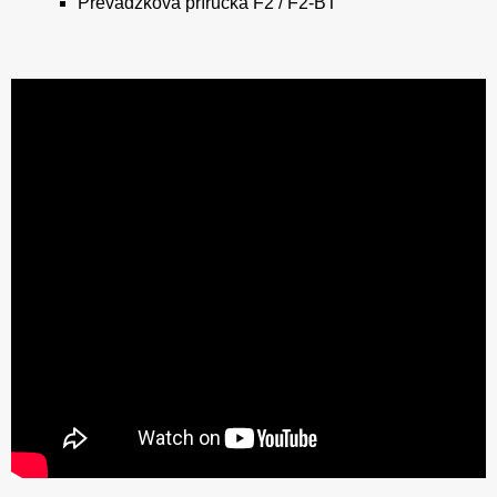
Prevádzková príručka F2 / F2-BT