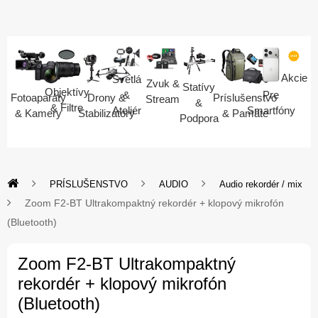
Akcie
Svetlá
Zvuk &
Statívy
Objektívy
Pre
&
Fotoaparáty
Drony &
Príslušenstvo
Stream
&
& Filtre
Smartfóny
Ateliér
& Kamery
Stabilizátory
& Pamäte
Podpora
PRÍSLUŠENSTVO
AUDIO
Audio rekordér / mix
Zoom F2-BT Ultrakompaktný rekordér + klopový mikrofón
(Bluetooth)
Zoom F2-BT Ultrakompaktný
rekordér + klopový mikrofón
(Bluetooth)