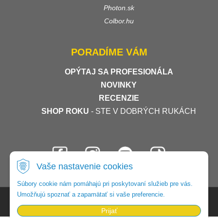
Photon.sk
Colbor.hu
PORADÍME VÁM
OPÝTAJ SA PROFESIONÁLA
NOVINKY
RECENZIE
SHOP ROKU
- STE V DOBRÝCH RUKÁCH
Vaše nastavenie cookies
Súbory cookie nám pomáhajú pri poskytovaní služieb pre vás.
Umožňujú spoznať a zapamätať si vaše preferencie.
© 2026 Foto-video-shop •
tvorba eshopu cez UNIobchod
,
webhosting
spoločnosti
WEBYGROUP
Prijať