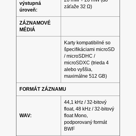
výstupná
záťaže 32 Ω)
úroveň:
ZÁZNAMOVÉ
MÉDIÁ
Karty kompatibilné so
špecifikáciami microSD
/ microSDHC /
microSDXC (trieda 4
alebo vyššia,
maximálne 512 GB)
FORMÁT ZÁZNAMU
44,1 kHz / 32-bitový
float, 48 kHz / 32-bitový
WAV:
float Mono,
podporovaný formát
BWF