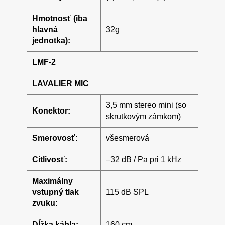
Hmotnosť (iba
hlavná
32g
jednotka):
LMF-2
LAVALIER MIC
3,5 mm stereo mini (so
Konektor:
skrutkovým zámkom)
Smerovosť:
všesmerová
Citlivosť:
–32 dB / Pa pri 1 kHz
Maximálny
vstupný tlak
115 dB SPL
zvuku:
Dĺžka kábla:
160 cm