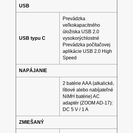
USB
Prevádzka
veľkokapacitného
úložiska USB 2.0
USB
typu
C
vysokorýchlostné
Prevádzka
počítačovej
aplikácie
USB
2.0
High
Speed
NAPÁJANIE
2
batérie
AAA
(
alkalické,
lí
tiové alebo
nabíjateľné
NiMH
baté
rie)
AC
adaptér
(
ZOOM
AD-17):
DC
5
V
/
1
A
ZMIEŠANÝ