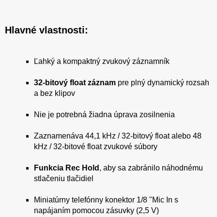
Hlavné vlastnosti:
Ľahký a kompaktný zvukový záznamník
32-bitový float záznam
pre plný dynamický rozsah
a bez klipov
Nie je potrebná žiadna úprava zosilnenia
Zaznamenáva 44,1 kHz / 32-bitový float alebo 48
kHz / 32-bitové float zvukové súbory
Funkcia Rec Hold
, aby sa zabránilo náhodnému
stlačeniu tlačidiel
Miniatúrny telefónny konektor 1/8 "Mic In s
napájaním pomocou zásuvky (2,5 V)