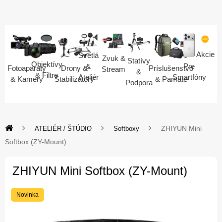
Akcie
Svetlá
Zvuk &
Statívy
Objektívy
Pre
&
Fotoaparáty
Drony &
Príslušenstvo
Stream
&
& Filtre
Smartfóny
Ateliér
& Kamery
Stabilizátory
& Pamäte
Podpora
ZHIYUN Mini
ATELIÉR / ŠTÚDIO
Softboxy
Softbox (ZY-Mount)
ZHIYUN Mini Softbox (ZY-Mount)
Novinka