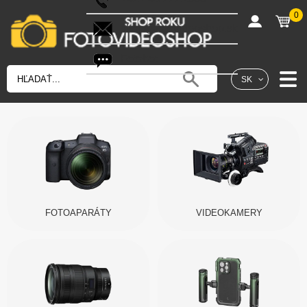
0
shop@fotovideoshop.sk
Fotobot
SK
FOTOAPARÁTY
VIDEOKAMERY