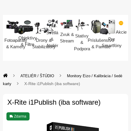
Akcie
Svetlá
Zvuk &
Statívy
Objektívy
Pre
&
Fotoaparáty
Drony &
Príslušenstvo
Stream
&
& Filtre
Smartfóny
Ateliér
& Kamery
Stabilizátory
& Pamäte
Podpora
ATELIÉR / ŠTÚDIO
Monitory Eizo / Kalibrácia / šedé
X-Rite i1Publish (iba software)
karty
X-Rite i1Publish (iba software)
Zdarma