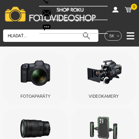
0
shop@fotovideoshop.sk
Fotobot
SK
FOTOAPARÁTY
VIDEOKAMERY