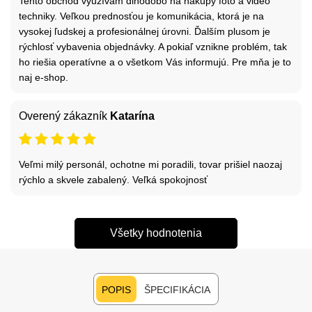
Tento obchod využívam dlhodobo na nákupy foto a video
techniky. Veľkou prednosťou je komunikácia, ktorá je na
vysokej ľudskej a profesionálnej úrovni. Ďalším plusom je
rýchlosť vybavenia objednávky. A pokiaľ vznikne problém, tak
ho riešia operatívne a o všetkom Vás informujú. Pre mňa je to
naj e-shop.
Overený zákazník
Katarína
Veľmi milý personál, ochotne mi poradili, tovar prišiel naozaj
rýchlo a skvele zabalený. Veľká spokojnosť
Všetky hodnotenia
POPIS
ŠPECIFIKÁCIA