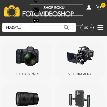
0
shop@fotovideoshop.sk
Fotobot
SK
FOTOAPARÁTY
VIDEOKAMERY