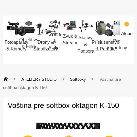
Akcie
Svetlá
Zvuk &
Statívy
Objektívy
Pre
&
Fotoaparáty
Drony &
Príslušenstvo
Stream
&
& Filtre
Smartfóny
Ateliér
& Kamery
Stabilizátory
& Pamäte
Podpora
Voština pre
ATELIÉR / ŠTÚDIO
Softboxy
softbox oktagon K-150
Voština pre softbox oktagon K-150