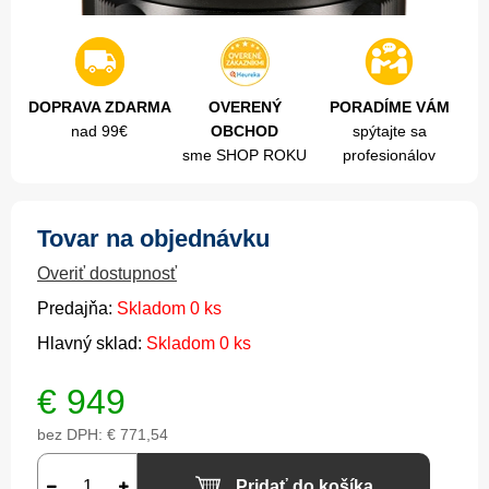
DOPRAVA ZDARMA
OVERENÝ
PORADÍME VÁM
nad 99€
OBCHOD
spýtajte sa
sme SHOP ROKU
profesionálov
Tovar na objednávku
Overiť dostupnosť
Predajňa:
Skladom 0 ks
Hlavný sklad:
Skladom 0 ks
€
949
bez DPH:
€ 771,54
Pridať do košíka