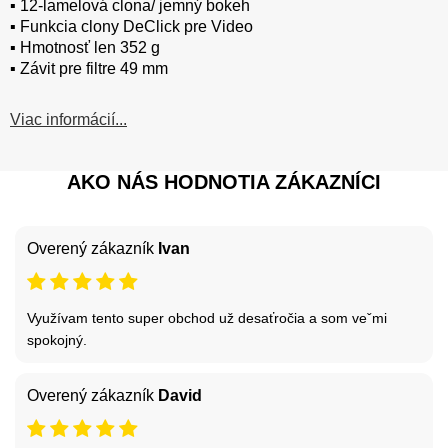
▪️ 12-lamelová clona/ jemný bokeh
▪️ Funkcia clony DeClick pre Video
▪️ Hmotnosť len 352 g
▪️ Závit pre filtre 49 mm
Viac informácií...
AKO NÁS HODNOTIA ZÁKAZNÍCI
Overený zákazník
Ivan
Využívam tento super obchod už desaťročia a som veˇmi
spokojný.
Overený zákazník
David