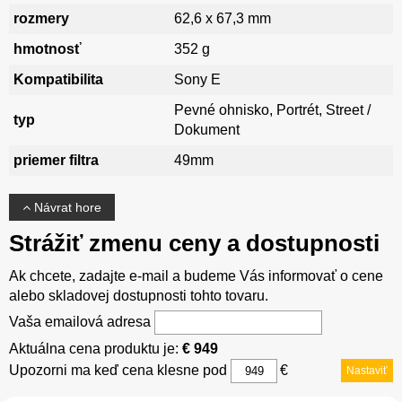
rozmery
62,6 x 67,3 mm
hmotnosť
352 g
Kompatibilita
Sony E
Pevné ohnisko, Portrét, Street /
typ
Dokument
priemer filtra
49mm
Návrat hore
Strážiť zmenu ceny a dostupnosti
Ak chcete, zadajte e-mail a budeme Vás informovať o cene
alebo skladovej dostupnosti tohto tovaru.
Vaša emailová adresa
Aktuálna cena produktu je:
€ 949
Upozorni ma keď cena klesne pod
€
Nastaviť