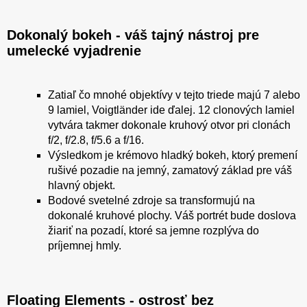
Dokonalý bokeh - váš tajný nástroj pre
umelecké vyjadrenie
Zatiaľ čo mnohé objektívy v tejto triede majú 7 alebo
9 lamiel, Voigtländer ide ďalej. 12 clonových lamiel
vytvára takmer dokonale kruhový otvor pri clonách
f/2, f/2.8, f/5.6 a f/16.
Výsledkom je krémovo hladký bokeh, ktorý premení
rušivé pozadie na jemný, zamatový základ pre váš
hlavný objekt.
Bodové svetelné zdroje sa transformujú na
dokonalé kruhové plochy. Váš portrét bude doslova
žiariť na pozadí, ktoré sa jemne rozplýva do
príjemnej hmly.
Floating Elements - ostrosť bez