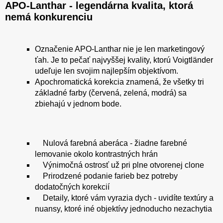
APO-Lanthar - legendárna kvalita, ktorá
nemá konkurenciu
Označenie APO-Lanthar nie je len marketingový
ťah. Je to pečať najvyššej kvality, ktorú Voigtländer
udeľuje len svojim najlepším objektívom.
Apochromatická korekcia znamená, že všetky tri
základné farby (červená, zelená, modrá) sa
zbiehajú v jednom bode.
Nulová farebná aberáca - žiadne farebné
lemovanie okolo kontrastných hrán
Výnimočná ostrosť už pri plne otvorenej clone
Prirodzené podanie farieb bez potreby
dodatočných korekcií
Detaily, ktoré vám vyrazia dych - uvidíte textúry a
nuansy, ktoré iné objektívy jednoducho nezachytia