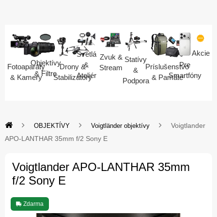
Akcie
Svetlá
Zvuk &
Statívy
Objektívy
Pre
&
Fotoaparáty
Drony &
Príslušenstvo
Stream
&
& Filtre
Smartfóny
Ateliér
& Kamery
Stabilizátory
& Pamäte
Podpora
Voigtlander
OBJEKTÍVY
Voigtländer objektívy
APO-LANTHAR 35mm f/2 Sony E
Voigtlander APO-LANTHAR 35mm
f/2 Sony E
Zdarma