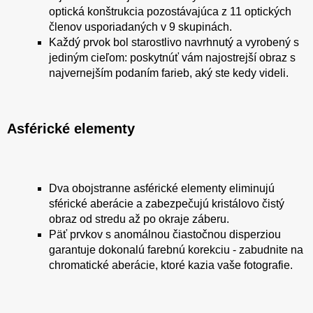
optická konštrukcia pozostávajúca z 11 optických
členov usporiadaných v 9 skupinách.
Každý prvok bol starostlivo navrhnutý a vyrobený s
jediným cieľom: poskytnúť vám najostrejší obraz s
najvernejším podaním farieb, aký ste kedy videli.
Asférické elementy
Dva obojstranne asférické elementy eliminujú
sférické aberácie a zabezpečujú kristálovo čistý
obraz od stredu až po okraje záberu.
Päť prvkov s anomálnou čiastočnou disperziou
garantuje dokonalú farebnú korekciu - zabudnite na
chromatické aberácie, ktoré kazia vaše fotografie.