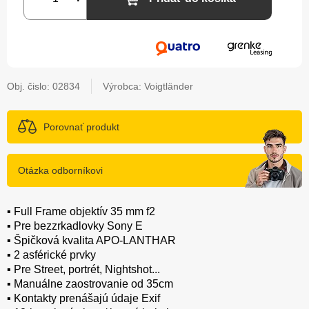
Obj. čislo:
02834
Výrobca: Voigtländer
Porovnať produkt
Otázka odborníkovi
▪️ Full Frame objektív 35 mm f2
▪️ Pre bezzrkadlovky Sony E
▪️ Špičková kvalita APO-LANTHAR
▪️ 2 asférické prvky
▪️ Pre Street, portrét, Nightshot...
▪️ Manuálne zaostrovanie od 35cm
▪️ Kontakty prenášajú údaje Exif