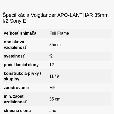
Špecifikácia Voigtlander APO-LANTHAR 35mm
f/2 Sony E
veľkosť snímača
Full Frame
ohnisková
35mm
vzdialenosť
svetelnosť
f2
počet lamiel clony
12
konštrukcia-prvky /
11 / 9
skupiny
zaostrovanie
MF
min. zaost.
35 cm
vzdialenosť
slnečná clona
áno