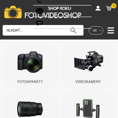
0
shop@fotovideoshop.sk
Fotobot
SK
FOTOAPARÁTY
VIDEOKAMERY