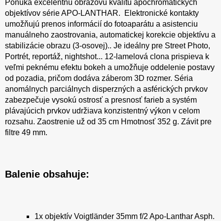
Ponúka excelentnú obrazovú kvalitu apochromatických
objektívov série APO-LANTHAR. Elektronické kontakty
umožňujú prenos informácií do fotoaparátu a asistenciu
manuálneho zaostrovania, automatickej korekcie objektívu a
stabilizácie obrazu (3-osovej).. Je ideálny pre Street Photo,
Portrét, reportáž, nightshot... 12-lamelová clona prispieva k
veľmi peknému efektu bokeh a umožňuje oddelenie postavy
od pozadia, pričom dodáva záberom 3D rozmer. Séria
anomálnych parciálnych disperzných a asférických prvkov
zabezpečuje vysokú ostrosť a presnosť farieb a systém
plávajúcich prvkov udržiava konzistentný výkon v celom
rozsahu. Zaostrenie už od 35 cm Hmotnosť 352 g. Závit pre
filtre 49 mm.
Balenie obsahuje:
1x objektív Voigtländer 35mm f/2 Apo-Lanthar Asph.