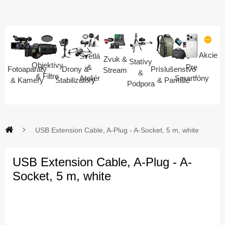
Akcie
Svetlá
Zvuk &
Statívy
Objektívy
Pre
&
Fotoaparáty
Drony &
Príslušenstvo
Stream
&
& Filtre
Smartfóny
Ateliér
& Kamery
Stabilizátory
& Pamäte
Podpora
USB Extension Cable, A-Plug - A-Socket, 5 m, white
USB Extension Cable, A-Plug - A-
Socket, 5 m, white