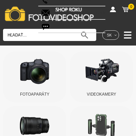
0
shop@fotovideoshop.sk
Fotobot
SK
FOTOAPARÁTY
VIDEOKAMERY