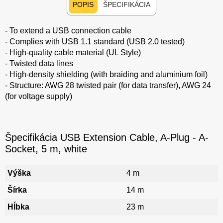
POPIS
ŠPECIFIKÁCIA
- To extend a USB connection cable
- Complies with USB 1.1 standard (USB 2.0 tested)
- High-quality cable material (UL Style)
- Twisted data lines
- High-density shielding (with braiding and aluminium foil)
- Structure: AWG 28 twisted pair (for data transfer), AWG 24
(for voltage supply)
Špecifikácia USB Extension Cable, A-Plug - A-
Socket, 5 m, white
Výška
4 m
Šírka
14 m
Hĺbka
23 m