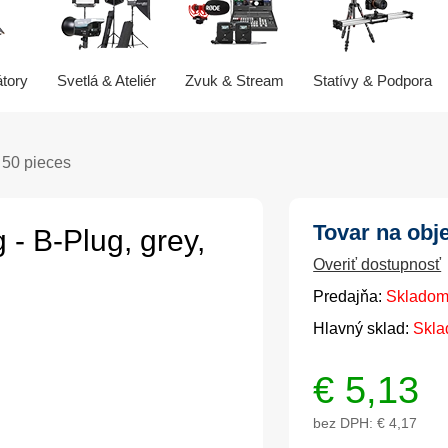
átory
Svetlá & Ateliér
Zvuk & Stream
Statívy & Podpora
 50 pieces
Tovar na obj
- B-Plug, grey,
Overiť dostupnosť
Predajňa:
Skladom
Hlavný sklad:
Skla
€
5,13
bez DPH:
€ 4,17