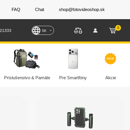
FAQ
Chat
shop@fotovideoshop.sk
0
221333
SK
Príslušenstvo & Pamäte
Pre Smartfóny
Akcie