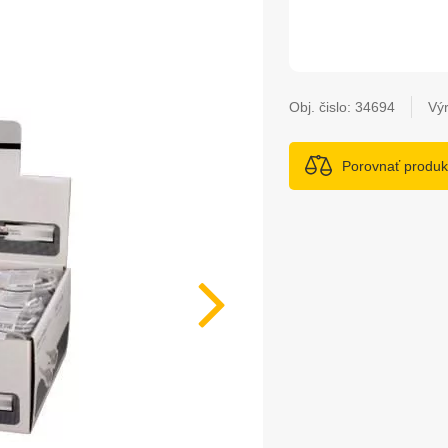
Obj. čislo:
34694
Vý
Porovnať produk