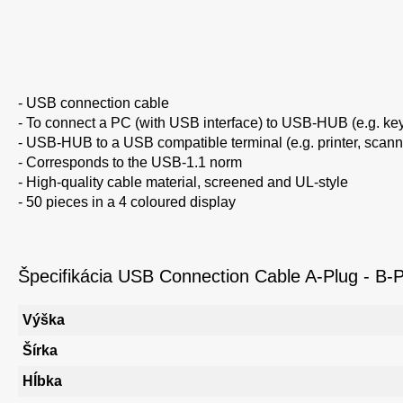
- USB connection cable
- To connect a PC (with USB interface) to USB-HUB (e.g. key
- USB-HUB to a USB compatible terminal (e.g. printer, scanne
- Corresponds to the USB-1.1 norm
- High-quality cable material, screened and UL-style
- 50 pieces in a 4 coloured display
Špecifikácia USB Connection Cable A-Plug - B-P
Výška
Šírka
Hĺbka