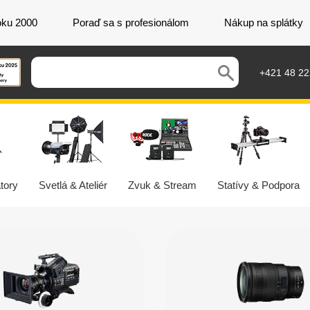
oku 2000
Poraď sa s profesionálom
Nákup na splátky
+421 48 2
tory
Svetlá & Ateliér
Zvuk & Stream
Statívy & Podpora