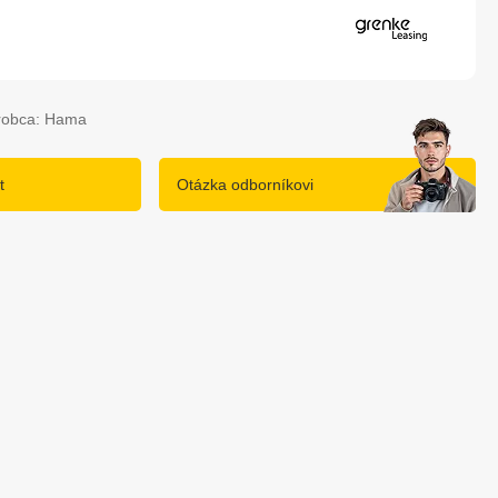
robca: Hama
t
Otázka odborníkovi