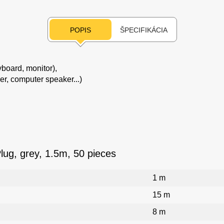
POPIS
ŠPECIFIKÁCIA
board, monitor),
r, computer speaker...)
lug, grey, 1.5m, 50 pieces
1 m
15 m
8 m