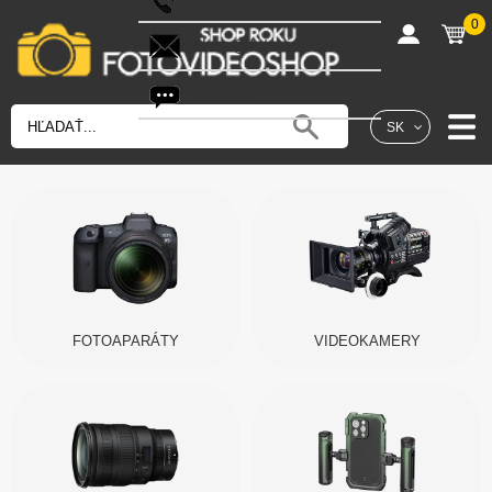
0
shop@fotovideoshop.sk
Fotobot
SK
FOTOAPARÁTY
VIDEOKAMERY