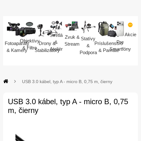
Akcie
Svetlá
Zvuk &
Statívy
Objektívy
Pre
&
Fotoaparáty
Drony &
Príslušenstvo
Stream
&
& Filtre
Smartfóny
Ateliér
& Kamery
Stabilizátory
& Pamäte
Podpora
USB 3.0 kábel, typ A - micro B, 0,75 m, čierny
USB 3.0 kábel, typ A - micro B, 0,75
m, čierny