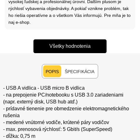
vysokej ľudskej a profesionálnej úrovni. Ďalším plusom je
rýchlosť vybavenia objednávky. A pokiaľ vznikne problém, tak
ho riešia operatívne a o všetkom Vás informujú. Pre mňa je to
naj e-shop.
Všetky hodnotenia
POPIS
ŠPECIFIKÁCIA
- USB A vidlica - USB micro B vidlica
- na prepojenie PC/notebooku s USB 3.0 zariadeniami
(napr. externý disk, USB hub atď.)
- prídavné tienenie pre obmedzenie elektromagnetického
rušenia
- medené vnútorné vodiče, krútené páry vodičov
- max. prenosová rýchlosť: 5 Gbit/s (SuperSpeed)
- dĺžka: 0,75 m