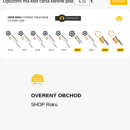
Upozorni ma keď cena klesne pod
€
Nastaviť
OVERENÝ OBCHOD
SHOP Roku