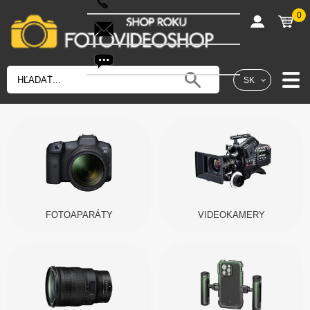
0
shop@fotovideoshop.sk
Fotobot
SK
FOTOAPARÁTY
VIDEOKAMERY