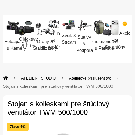
Akcie
Svetlá
Zvuk &
Statívy
Objektívy
Pre
&
Fotoaparáty
Drony &
Príslušenstvo
Stream
&
& Filtre
Smartfóny
Ateliér
& Kamery
Stabilizátory
& Pamäte
Podpora
ATELIÉR / ŠTÚDIO
Ateliérové príslušenstvo
Stojan s kolieskami pre štúdiový ventilátor TWM 500/1000
Stojan s kolieskami pre štúdiový
ventilátor TWM 500/1000
Zľava 4%