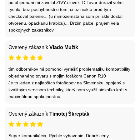
po objednani mi zavolal ZIVY clovek :D Tovar dorazil velmi
rychlo, bez pochybnosti o tom, ci uz niekto pred tym
checkoval balenie... (u mimozemstana som pri skle dostal
otvorenu, opackanu krabicu)... Drzim palce, prajem vela
spokojnych zakaznikov
Overený zákazník
Vlado Mužík
tím odborníkov mi pomohol vyriešiť problematiku kompatibility
objednaného tovaru s mojim foťákom Canon R10
Je to jeden z najlepších fotošopov na Slovensku, spojený s
kvalitným servisom techniky, ktorý som využil niekoľko krát s
maximálnou spokojnosťou;
Overený zákazník
Timotej Škrepták
Super komunikácia, Rýchle vybavenie, Dobré ceny