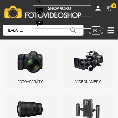
0
shop@fotovideoshop.sk
Fotobot
SK
FOTOAPARÁTY
VIDEOKAMERY