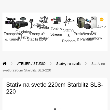
Akcie
Svetlá
Zvuk &
Statívy
Objektívy
Pre
&
Fotoaparáty
Drony &
Príslušenstvo
Stream
&
& Filtre
Smartfóny
Ateliér
& Kamery
Stabilizátory
& Pamäte
Podpora
Statív na
ATELIÉR / ŠTÚDIO
Statívy na svetlá
svetlo 220cm Starblitz SLS-220
Statív na svetlo 220cm Starblitz SLS-
220