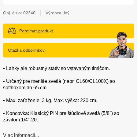
Obj. čislo:
02340
Výrobca: iný
Porovnať produkt
Otázka odborníkovi
▪️ Ľahký ale robustný statív so vstavaným tlmičom.
▪️ Určený pre menšie svetlá (napr. CL60/CL100X) so
softboxom do 65 cm.
▪️ Max. zaťaženie: 3 kg. Max. výška: 220 cm.
▪️ Koncovka: Klasický PIN pre štúdiové svetlá (5/8") so
závitom 1/4"-20.
Viac informácií...