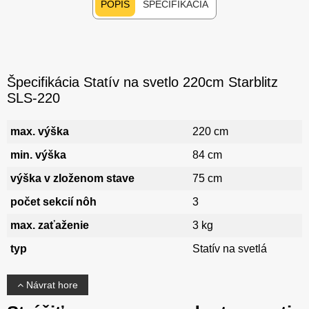
POPIS
ŠPECIFIKÁCIA
Špecifikácia Statív na svetlo 220cm Starblitz
SLS-220
max. výška
220 cm
min. výška
84 cm
výška v zloženom stave
75 cm
počet sekcií nôh
3
max. zaťaženie
3 kg
typ
Statív na svetlá
Návrat hore