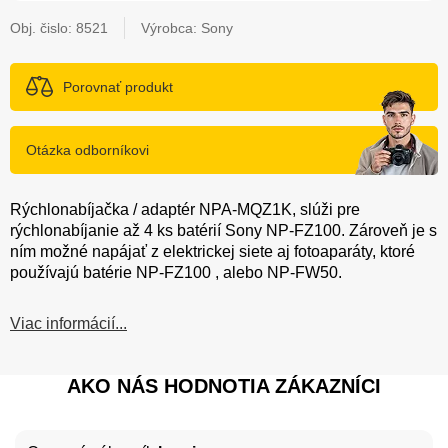
Obj. čislo:
8521
Výrobca: Sony
Porovnať produkt
Otázka odborníkovi
Rýchlonabíjačka / adaptér NPA-MQZ1K, slúži pre
rýchlonabíjanie až 4 ks batérií Sony NP-FZ100. Zároveň je s
ním možné napájať z elektrickej siete aj fotoaparáty, ktoré
používajú batérie NP-FZ100 , alebo NP-FW50.
Viac informácií...
AKO NÁS HODNOTIA ZÁKAZNÍCI