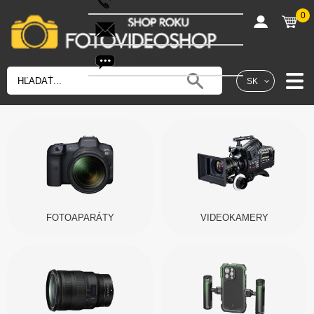
0
shop@fotovideoshop.sk
Fotobot
SK
FOTOAPARÁTY
VIDEOKAMERY