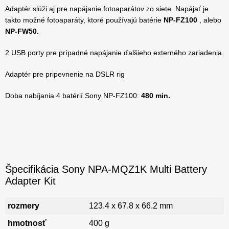
Adaptér slúži aj pre napájanie fotoaparátov zo siete. Napájať je
takto možné fotoaparáty, ktoré používajú batérie
NP-FZ100
, alebo
NP-FW50.
2 USB porty pre prípadné napájanie ďalšieho externého zariadenia
Adaptér pre pripevnenie na DSLR rig
Doba nabíjania 4 batérií Sony NP-FZ100:
480 min.
Špecifikácia Sony NPA-MQZ1K Multi Battery
Adapter Kit
rozmery
123.4 x 67.8 x 66.2 mm
hmotnosť
400 g