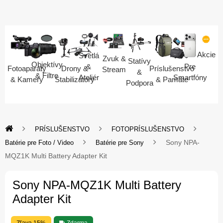
Akcie
Svetlá
Zvuk &
Statívy
Objektívy
Pre
&
Fotoaparáty
Drony &
Príslušenstvo
Stream
&
& Filtre
Smartfóny
Ateliér
& Kamery
Stabilizátory
& Pamäte
Podpora
PRÍSLUŠENSTVO
FOTOPRÍSLUŠENSTVO
Sony NPA-
Batérie pre Foto / Video
Batérie pre Sony
MQZ1K Multi Battery Adapter Kit
Sony NPA-MQZ1K Multi Battery
Adapter Kit