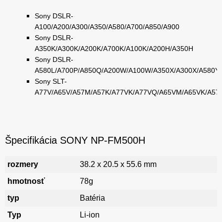
Sony DSLR-
A100/A200/A300/A350/A580/A700/A850/A900
Sony DSLR-
A350K/A300K/A200K/A700K/A100K/A200H/A350H
Sony DSLR-
A580L/A700P/A850Q/A200W/A100W/A350X/A300X/A580Y
Sony SLT-
A77V/A65V/A57M/A57K/A77VK/A77VQ/A65VM/A65VK/A57
Špecifikácia SONY NP-FM500H
rozmery
38.2 x 20.5 x 55.6 mm
hmotnosť
78g
typ
Batéria
Typ
Li-ion