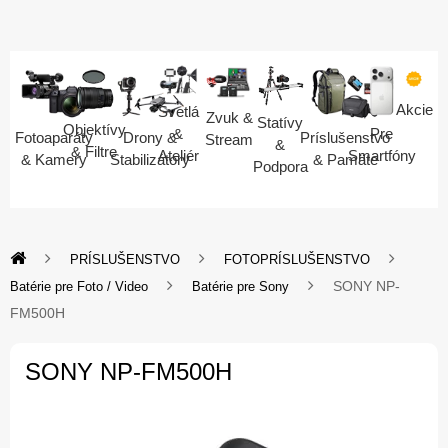
Akcie
Svetlá
Zvuk &
Statívy
Objektívy
Pre
&
Fotoaparáty
Drony &
Príslušenstvo
Stream
&
& Filtre
Smartfóny
Ateliér
& Kamery
Stabilizátory
& Pamäte
Podpora
PRÍSLUŠENSTVO
FOTOPRÍSLUŠENSTVO
SONY NP-
Batérie pre Foto / Video
Batérie pre Sony
FM500H
SONY NP-FM500H