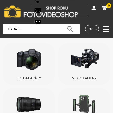
0
shop@fotovideoshop.sk
Fotobot
SK
FOTOAPARÁTY
VIDEOKAMERY