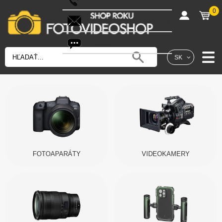
0
shop@fotovideoshop.sk
Fotobot
SK
FOTOAPARÁTY
VIDEOKAMERY