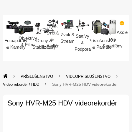
Akcie
Svetlá
Zvuk &
Statívy
Objektívy
Pre
&
Fotoaparáty
Drony &
Príslušenstvo
Stream
&
& Filtre
Smartfóny
Ateliér
& Kamery
Stabilizátory
& Pamäte
Podpora
PRÍSLUŠENSTVO
VIDEOPRÍSLUŠENSTVO
Sony HVR-M25 HDV videorekordér
Video rekordér / HDD
Sony HVR-M25 HDV videorekordér