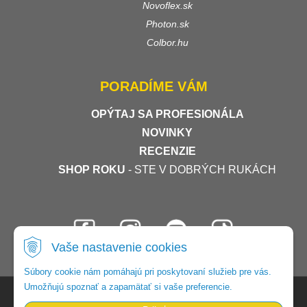
Novoflex.sk
Photon.sk
Colbor.hu
PORADÍME VÁM
OPÝTAJ SA PROFESIONÁLA
NOVINKY
RECENZIE
SHOP ROKU
- STE V DOBRÝCH RUKÁCH
Vaše nastavenie cookies
Súbory cookie nám pomáhajú pri poskytovaní služieb pre vás.
Umožňujú spoznať a zapamätať si vaše preferencie.
© 2026 Foto-video-shop •
tvorba eshopu cez UNIobchod
,
webhosting
spoločnosti
WEBYGROUP