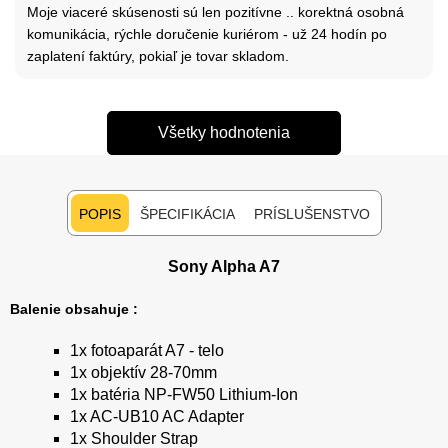
Moje viaceré skúsenosti sú len pozitívne .. korektná osobná
komunikácia, rýchle doručenie kuriérom - už 24 hodín po
zaplatení faktúry, pokiaľ je tovar skladom.
Všetky hodnotenia
POPIS
ŠPECIFIKÁCIA
PRÍSLUŠENSTVO
Sony Alpha A7
Balenie obsahuje :
1x fotoaparát A7 - telo
1x objektív 28-70mm
1x batéria NP-FW50 Lithium-Ion
1x AC-UB10 AC Adapter
1x Shoulder Strap