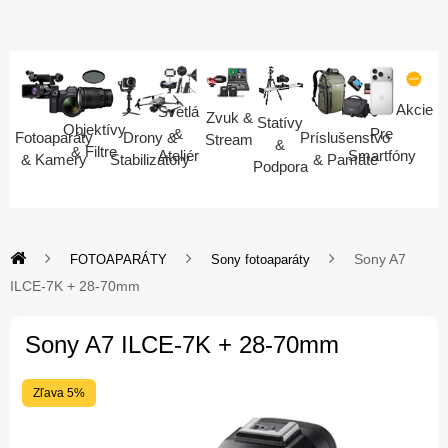
Akcie
Svetlá
Zvuk &
Statívy
Objektívy
Pre
&
Fotoaparáty
Drony &
Príslušenstvo
Stream
&
& Filtre
Smartfóny
Ateliér
& Kamery
Stabilizátory
& Pamäte
Podpora
Sony A7
FOTOAPARÁTY
Sony fotoaparáty
ILCE-7K + 28-70mm
Sony A7 ILCE-7K + 28-70mm
Zľava 5%