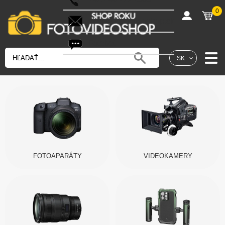
0
shop@fotovideoshop.sk
Fotobot
SK
FOTOAPARÁTY
VIDEOKAMERY