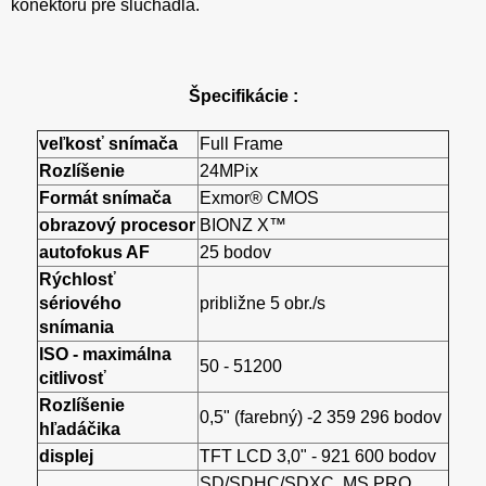
konektoru pre slúchadlá.
Špecifikácie :
veľkosť snímača
Full Frame
Rozlíšenie
24MPix
Formát snímača
Exmor® CMOS
obrazový procesor
BIONZ X™
autofokus AF
25 bodov
Rýchlosť
sériového
približne 5 obr./s
snímania
ISO - maximálna
50 - 51200
citlivosť
Rozlíšenie
0,5" (farebný) -2 359 296 bodov
hľadáčika
displej
TFT LCD 3,0" - 921 600 bodov
SD/SDHC/SDXC, MS PRO