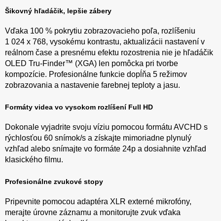
Šikovný hľadáčik, lepšie zábery
Vďaka 100 % pokrytiu zobrazovacieho poľa, rozlíšeniu
1 024 x 768, vysokému kontrastu, aktualizácii nastavení v
reálnom čase a presnému efektu rozostrenia nie je hľadáčik
OLED Tru-Finder™ (XGA) len pomôcka pri tvorbe
kompozície. Profesionálne funkcie dopĺňa 5 režimov
zobrazovania a nastavenie farebnej teploty a jasu.
Formáty videa vo vysokom rozlíšení Full HD
Dokonale vyjadrite svoju víziu pomocou formátu AVCHD s
rýchlosťou 60 snímok/s a získajte mimoriadne plynulý
vzhľad alebo snímajte vo formáte 24p a dosiahnite vzhľad
klasického filmu.
Profesionálne zvukové stopy
Pripevnite pomocou adaptéra XLR externé mikrofóny,
merajte úrovne záznamu a monitorujte zvuk vďaka