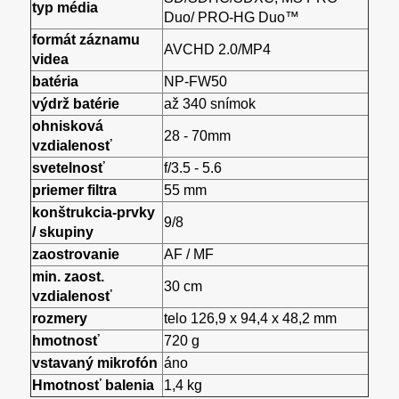
typ média
Duo/ PRO-HG Duo™
formát záznamu
AVCHD 2.0/MP4
videa
batéria
NP-FW50
výdrž batérie
až 340 snímok
ohnisková
28 - 70mm
vzdialenosť
svetelnosť
f/3.5 - 5.6
priemer filtra
55 mm
konštrukcia-prvky
9/8
/ skupiny
zaostrovanie
AF / MF
min. zaost.
30 cm
vzdialenosť
rozmery
telo 126,9 x 94,4 x 48,2 mm
hmotnosť
720 g
vstavaný mikrofón
áno
Hmotnosť balenia
1,4 kg