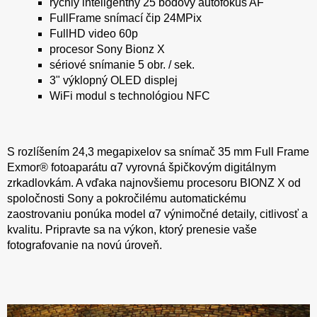
rýchly inteligentný 25 bodový autofokus AF
FullFrame snímací čip 24MPix
FullHD video 60p
procesor Sony Bionz X
sériové snímanie 5 obr. / sek.
3" výklopný OLED displej
WiFi modul s technológiou NFC
S rozlíšením 24,3 megapixelov sa snímač 35 mm Full Frame
Exmor® fotoaparátu α7 vyrovná špičkovým digitálnym
zrkadlovkám. A vďaka najnovšiemu procesoru BIONZ X od
spoločnosti Sony a pokročilému automatickému
zaostrovaniu ponúka model α7 výnimočné detaily, citlivosť a
kvalitu. Pripravte sa na výkon, ktorý prenesie vaše
fotografovanie na novú úroveň.