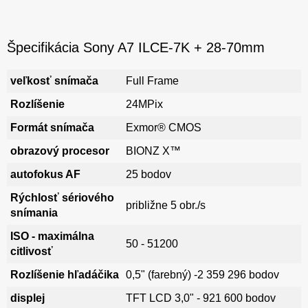
Špecifikácia Sony A7 ILCE-7K + 28-70mm
veľkosť snímača
Full Frame
Rozlíšenie
24MPix
Formát snímača
Exmor® CMOS
obrazový procesor
BIONZ X™
autofokus AF
25 bodov
Rýchlosť sériového
približne 5 obr./s
snímania
ISO - maximálna
50 - 51200
citlivosť
Rozlíšenie hľadáčika
0,5" (farebný) -2 359 296 bodov
displej
TFT LCD 3,0" - 921 600 bodov