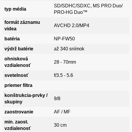
SD/SDHC/SDXC, MS PRO Duo/
typ média
PRO-HG Duo™
formát záznamu
AVCHD 2.0/MP4
videa
batéria
NP-FW50
výdrž batérie
až 340 snímok
ohnisková
28 - 70mm
vzdialenosť
svetelnosť
f/3.5 - 5.6
priemer filtra
konštrukcia-prvky /
9/8
skupiny
zaostrovanie
AF / MF
min. zaost.
30 cm
vzdialenosť