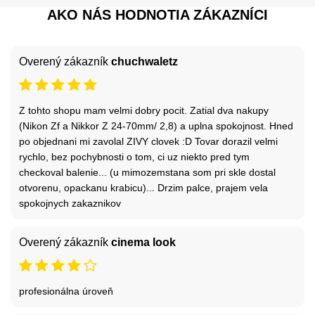
AKO NÁS HODNOTIA ZÁKAZNÍCI
Overený zákazník
chuchwaletz
Z tohto shopu mam velmi dobry pocit. Zatial dva nakupy
(Nikon Zf a Nikkor Z 24-70mm/ 2,8) a uplna spokojnost. Hned
po objednani mi zavolal ZIVY clovek :D Tovar dorazil velmi
rychlo, bez pochybnosti o tom, ci uz niekto pred tym
checkoval balenie... (u mimozemstana som pri skle dostal
otvorenu, opackanu krabicu)... Drzim palce, prajem vela
spokojnych zakaznikov
Overený zákazník
cinema look
profesionálna úroveň