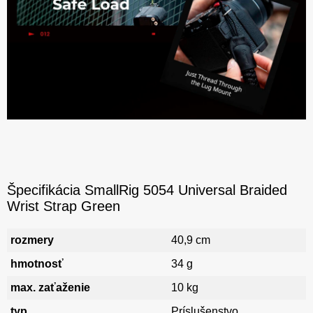
Špecifikácia SmallRig 5054 Universal Braided
Wrist Strap Green
rozmery
40,9 cm
hmotnosť
34 g
max. zaťaženie
10 kg
typ
Príslušenstvo