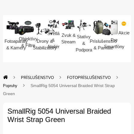
Akcie
Svetlá
Zvuk &
Statívy
Objektívy
Pre
&
Fotoaparáty
Drony &
Príslušenstvo
Stream
&
& Filtre
Smartfóny
Ateliér
& Kamery
Stabilizátory
& Pamäte
Podpora
PRÍSLUŠENSTVO
FOTOPRÍSLUŠENSTVO
SmallRig 5054 Universal Braided Wrist Strap
Popruhy
Green
SmallRig 5054 Universal Braided
Wrist Strap Green