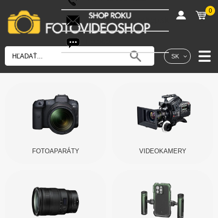
0
shop@fotovideoshop.sk
Fotobot
SK
FOTOAPARÁTY
VIDEOKAMERY