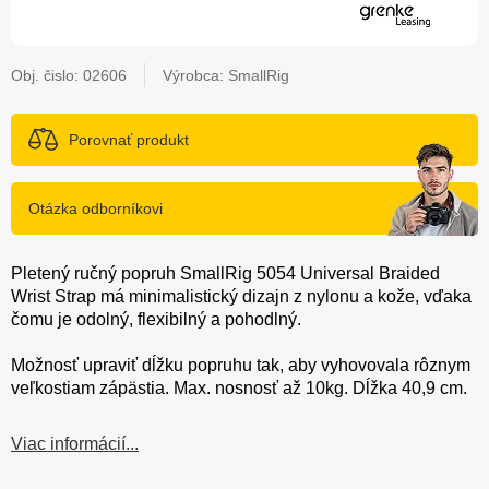
Obj. čislo:
02606
Výrobca: SmallRig
Porovnať produkt
Otázka odborníkovi
Pletený ručný popruh SmallRig 5054 Universal Braided
Wrist Strap má minimalistický dizajn z nylonu a kože, vďaka
čomu je odolný, flexibilný a pohodlný.
Možnosť upraviť dĺžku popruhu tak, aby vyhovovala rôznym
veľkostiam zápästia. Max. nosnosť až 10kg. Dĺžka 40,9 cm.
Viac informácií...