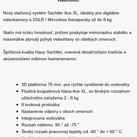
Nový statívový systém Sachtler Ace XL, ideálny pre digitálne
videokamery a DSLR / Mirrorless fotoaparáty až do 8 kg
Statív má nízku hmotnosť, pričom poskytuje mimoriadnu stabilitu a
maximálne plynulý pohyb videohlavy vo všetkých smeroch.
Špičková kvalita hlavy Sachtler, overená desaťročiami tradície a
skúsenosťami miliónov kameramanov.
3D platforma 75 mm pre rýchle vyváženie do vodováhy
Fluidná kvapalinová hlava Ace XL, so širokým rozsahom
užitočného zaťaženia 2 - 8 kg
8 kroková protiváha
Nastavenie odporu v oboch smeroch
Integrovaná vodováha
Rozsah náklonu: 90 ° až -75 °
Široký rozsah pracovnej teploty od -40 ° do + 60 ° C