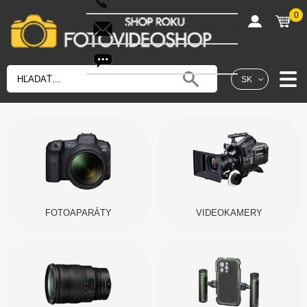
0
shop@fotovideoshop.sk
Fotobot
SK
FOTOAPARÁTY
VIDEOKAMERY