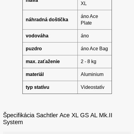
hlava
XL
áno Ace
náhradná doštička
Plate
vodováha
áno
puzdro
áno Ace Bag
max. zaťaženie
2 - 8 kg
materiál
Aluminium
typ statívu
Videostatív
Špecifikácia Sachtler Ace XL GS AL Mk.II
System