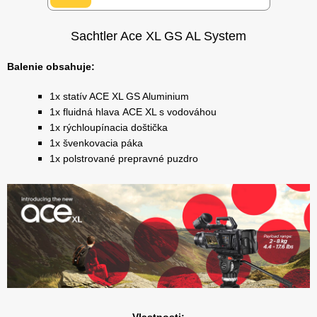
Sachtler Ace XL GS AL System
Balenie obsahuje:
1x statív ACE XL GS Aluminium
1x fluidná hlava ACE XL s vodováhou
1x rýchloupínacia doštička
1x švenkovacia páka
1x polstrované prepravné puzdro
Vlastnosti: