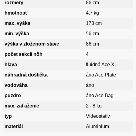
rozmery
86 cm
hmotnosť
4,7 kg
max. výška
173 cm
min. výška
56 cm
výška v zloženom stave
86 cm
počet sekcií nôh
4
hlava
fluidná Ace XL
náhradná doštička
áno Ace Plate
vodováha
áno
puzdro
áno Ace Bag
max. zaťaženie
2 - 8 kg
typ
Videostatív
materiál
Aluminium