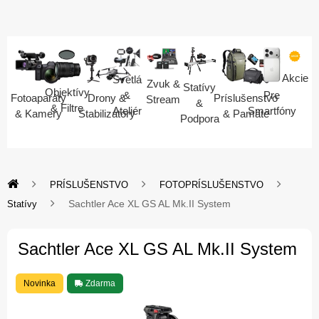
Akcie
Svetlá
Zvuk &
Statívy
Objektívy
Pre
&
Fotoaparáty
Drony &
Príslušenstvo
Stream
&
& Filtre
Smartfóny
Ateliér
& Kamery
Stabilizátory
& Pamäte
Podpora
PRÍSLUŠENSTVO
FOTOPRÍSLUŠENSTVO
Sachtler Ace XL GS AL Mk.II System
Statívy
Sachtler Ace XL GS AL Mk.II System
Novinka
Zdarma