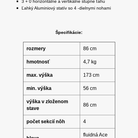
3 + 0 horizontálne a vertikálne stupne ťahu
Ľahký Aluminiový statív so 4 -dielnymi nohami
Špecifikácie:
rozmery
86 cm
hmotnosť
4,7 kg
max. výška
173 cm
min. výška
56 cm
výška v zloženom
86 cm
stave
počet sekcií nôh
4
fluidná Ace