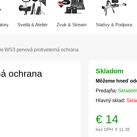
átory
Svetlá & Ateliér
Zvuk & Stream
Statívy & Podpora
e WS3 penová protiveterná ochrana
Skladom
ná ochrana
Môžeme hneď od
Predajňa:
Skladom
Hlavný sklad:
Skla
€
14
bez DPH:
€ 11,38