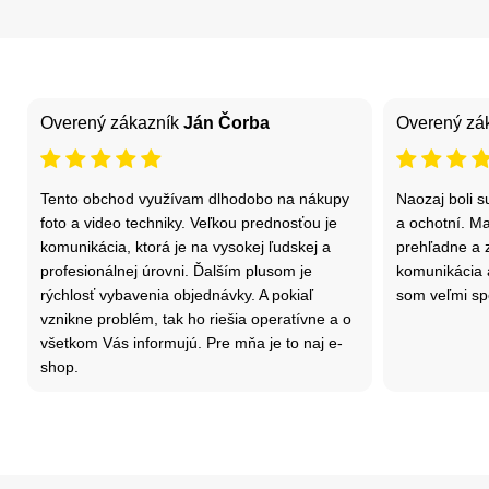
Overený zákazník
Ján Čorba
Overený zá
Tento obchod využívam dlhodobo na nákupy
Naozaj boli su
foto a video techniky. Veľkou prednosťou je
a ochotní. Ma
komunikácia, ktorá je na vysokej ľudskej a
prehľadne a 
profesionálnej úrovni. Ďalším plusom je
komunikácia a
rýchlosť vybavenia objednávky. A pokiaľ
som veľmi sp
vznikne problém, tak ho riešia operatívne a o
všetkom Vás informujú. Pre mňa je to naj e-
shop.