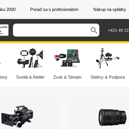
oku 2000
Poraď sa s profesionálom
Nákup na splátky
+421 48 2
tory
Svetlá & Ateliér
Zvuk & Stream
Statívy & Podpora