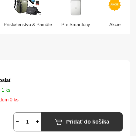
Príslušenstvo & Pamäte
Pre Smartfóny
Akcie
oslať
 1 ks
dom 0 ks
Pridať do košíka