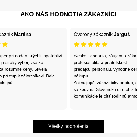
AKO NÁS HODNOTIA ZÁKAZNÍCI
kazník
Martina
Overený zákazník
Jerguš
per pri dodaní -rýchli, spoľahliví
rýchlosť dodania, záujem o záka
jú široký výber, všetko
profesionalita a priateľskosť
za rozumné ceny. Skvelá
predajcu/personálu, výhodné cen
 prístup k zákazníkovi. Bola
nákupu
okojná.
Asi najlepší zákaznícky prístup,
sa kedy na Slovensku stretol, z fi
komunikácie je cítiť rodinnú atm
Všetky hodnotenia