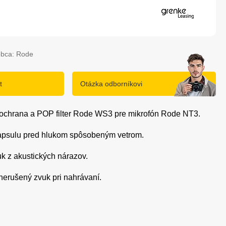
obca: Rode
t
Otázka odborníkovi
á ochrana a POP filter Rode WS3 pre mikrofón Rode NT3.
kapsulu pred hlukom spôsobeným vetrom.
luk z akustických nárazov.
 nerušený zvuk pri nahrávaní.