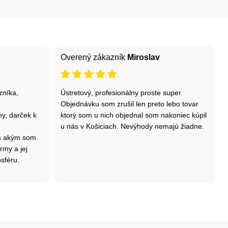
Overený zákazník
Miroslav
zníka,
Ústretový, profesionálny proste super.
Objednávku som zrušil len preto lebo tovar
y, darček k
ktorý som u nich objednal som nakoniec kúpil
u nás v Košiciach. Nevýhody nemajú žiadne.
 s akým som
rmy a jej
osféru.