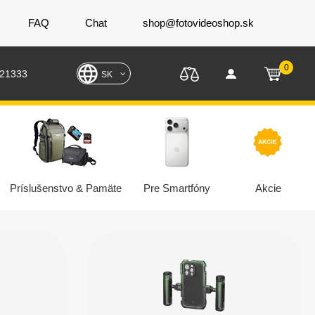
FAQ
Chat
shop@fotovideoshop.sk
0
221333
SK
Príslušenstvo & Pamäte
Pre Smartfóny
Akcie