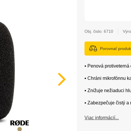
Obj. čislo:
6710
Výr
Porovnať produk
▪️ Penová protivetern
▪️ Chráni mikrofónnu 
▪️ Znižuje nežiaduci h
▪️ Zabezpečuje čistý a
Viac informácií...