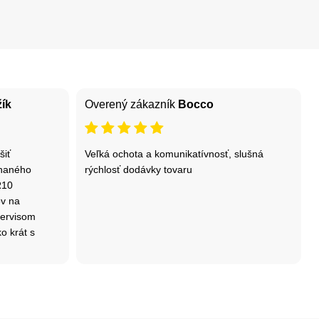
ík
Overený zákazník
Bocco
šiť
Veľká ochota a komunikatívnosť, slušná
dnaného
rýchlosť dodávky tovaru
R10
ov na
servisom
ko krát s