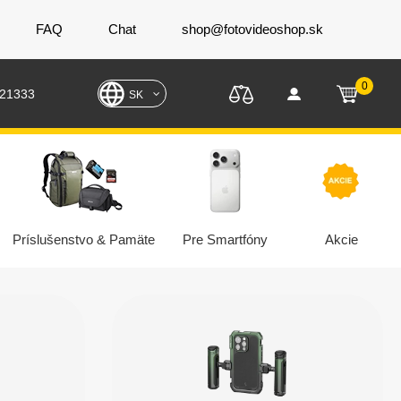
FAQ
Chat
shop@fotovideoshop.sk
0
221333
SK
Príslušenstvo & Pamäte
Pre Smartfóny
Akcie