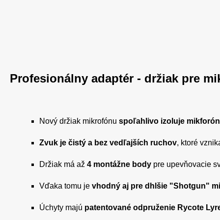
Profesionálny adaptér - držiak pre mi
Nový držiak mikrofónu
spoľahlivo izoluje mikforón
Zvuk je čistý a bez vedľajších ruchov
, ktoré vzni
Držiak má až
4 montážne body
pre upevňovacie sv
Vďaka tomu je
vhodný aj pre dhlšie "Shotgun" m
Úchyty majú
patentované odpruženie Rycote Lyr