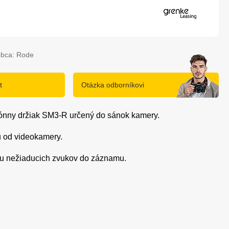
obca: Rode
t
Otázka odborníkovi
ofónny držiak SM3-R určený do sánok kamery.
nu od videokamery.
iu nežiaducich zvukov do záznamu.