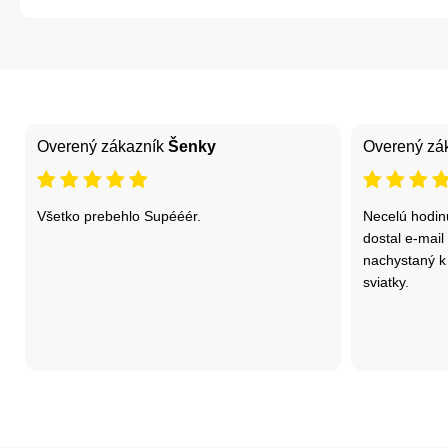
Overený zákazník
Šenky
Overený zá
Všetko prebehlo Supééér.
Necelú hodin
dostal e-mail 
nachystaný k 
sviatky.