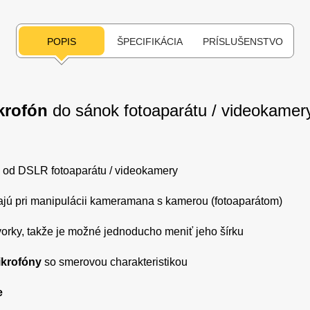
POPIS
ŠPECIFIKÁCIA
PRÍSLUŠENSTVO
krofón
do sánok fotoaparátu / videokamer
od DSLR fotoaparátu / videokamery
kajú pri manipulácii kameramana s kamerou (fotoaparátom)
orky, takže je možné jednoducho meniť jeho šírku
ikrofóny
so smerovou charakteristikou
e