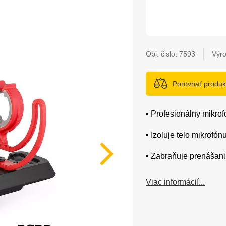
Obj. čislo:
7593
Výr
Porovnať produk
▪️ Profesionálny mikr
▪️ Izoluje telo mikrofó
▪️ Zabraňuje prenášan
Viac informácií...