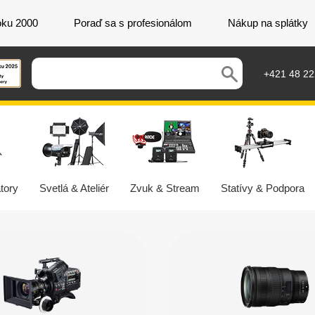
oku 2000
Poraď sa s profesionálom
Nákup na splátky
+421 48 2
tory
Svetlá & Ateliér
Zvuk & Stream
Statívy & Podpora