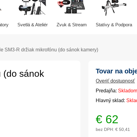
átory
Svetlá & Ateliér
Zvuk & Stream
Statívy & Podpora
e SM3-R držiak mikrofónu (do sánok kamery)
Tovar na obj
 (do sánok
Overiť dostupnosť
Predajňa:
Skladom
Hlavný sklad:
Skla
€
62
bez DPH:
€ 50,41