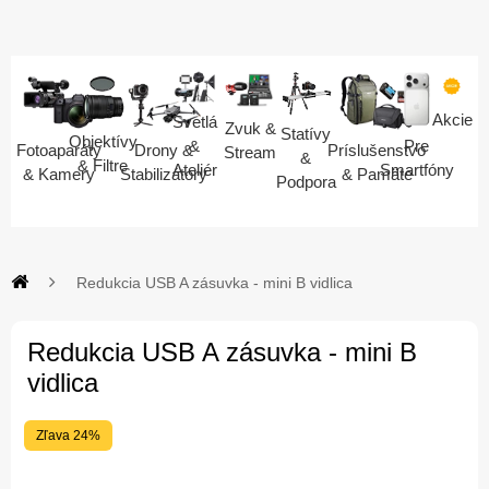
Akcie
Svetlá
Zvuk &
Statívy
Objektívy
Pre
&
Fotoaparáty
Drony &
Príslušenstvo
Stream
&
& Filtre
Smartfóny
Ateliér
& Kamery
Stabilizátory
& Pamäte
Podpora
Redukcia USB A zásuvka - mini B vidlica
Redukcia USB A zásuvka - mini B
vidlica
Zľava 24%