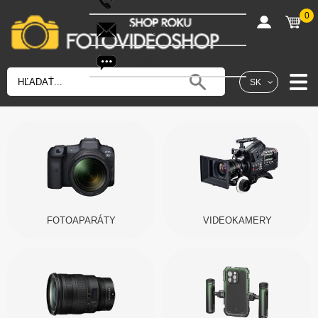
0
shop@fotovideoshop.sk
Fotobot
SK
FOTOAPARÁTY
VIDEOKAMERY