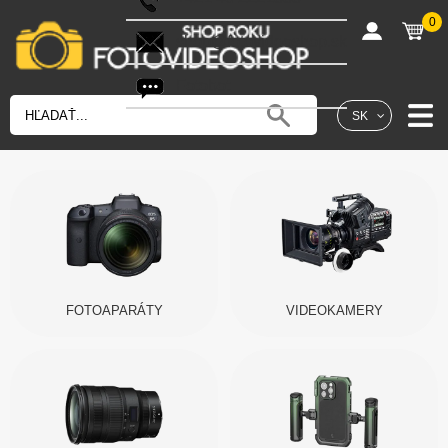
0
shop@fotovideoshop.sk
Fotobot
SK
FOTOAPARÁTY
VIDEOKAMERY