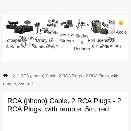
Akcie
Svetlá
Zvuk &
Statívy
Objektívy
Pre
&
Fotoaparáty
Drony &
Príslušenstvo
Stream
&
& Filtre
Smartfóny
Ateliér
& Kamery
Stabilizátory
& Pamäte
Podpora
RCA (phono) Cable, 2 RCA Plugs - 2 RCA Plugs, with
remote, 5m, red
RCA (phono) Cable, 2 RCA Plugs - 2
RCA Plugs, with remote, 5m, red