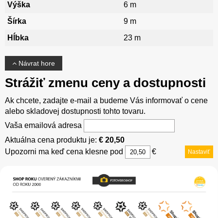
Výška
6 m
Šírka
9 m
Hĺbka
23 m
Návrat hore
Strážiť zmenu ceny a dostupnosti
Ak chcete, zadajte e-mail a budeme Vás informovať o cene
alebo skladovej dostupnosti tohto tovaru.
Vaša emailová adresa
Aktuálna cena produktu je:
€ 20,50
Upozorni ma keď cena klesne pod
€
Nastaviť