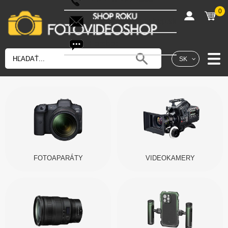
0
shop@fotovideoshop.sk
Fotobot
SK
FOTOAPARÁTY
VIDEOKAMERY