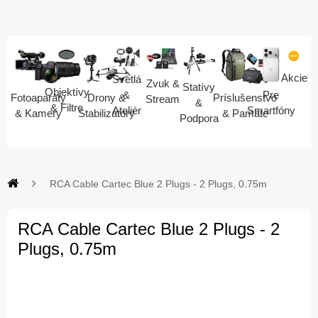
Akcie
Svetlá
Zvuk &
Statívy
Objektívy
Pre
&
Fotoaparáty
Drony &
Príslušenstvo
Stream
&
& Filtre
Smartfóny
Ateliér
& Kamery
Stabilizátory
& Pamäte
Podpora
RCA Cable Cartec Blue 2 Plugs - 2 Plugs, 0.75m
RCA Cable Cartec Blue 2 Plugs - 2
Plugs, 0.75m