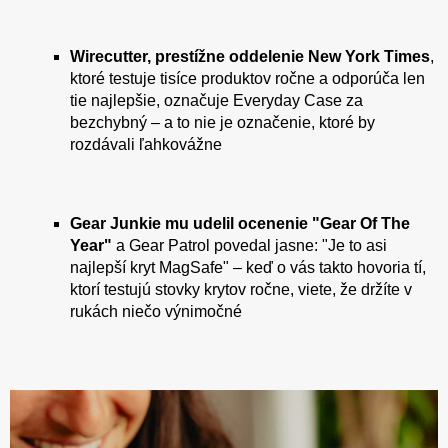
Wirecutter, prestížne oddelenie New York Times
,
ktoré testuje tisíce produktov ročne a odporúča len
tie najlepšie, označuje Everyday Case za
bezchybný – a to nie je označenie, ktoré by
rozdávali ľahkovážne
Gear Junkie mu udelil ocenenie "Gear Of The
Year"
a Gear Patrol povedal jasne: "Je to asi
najlepší kryt MagSafe" – keď o vás takto hovoria tí,
ktorí testujú stovky krytov ročne, viete, že držíte v
rukách niečo výnimočné