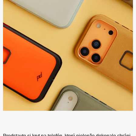
Predstavte si kryt na telefón, ktorý nielenže dokonale chráni