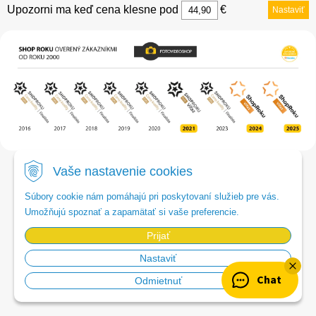
Upozorni ma keď cena klesne pod
€
Nastaviť
Vaše nastavenie cookies
Súbory cookie nám pomáhajú pri poskytovaní služieb pre vás.
Umožňujú spoznať a zapamätať si vaše preferencie.
Prijať
OVERENÝ OBCHOD
Nastaviť
SHOP Roku
Chat
Odmietnuť