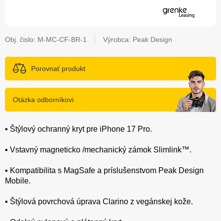
Obj. čislo:
M-MC-CF-BR-1
Výrobca: Peak Design
Porovnať produkt
Otázka odborníkovi
▪️ Štýlový ochranný kryt pre iPhone 17 Pro.
▪️ Vstavný magneticko /mechanický zámok Slimlink™.
▪️ Kompatibilita s MagSafe a príslušenstvom Peak Design
Mobile.
▪️ Štýlová povrchová úprava Clarino z vegánskej kože.