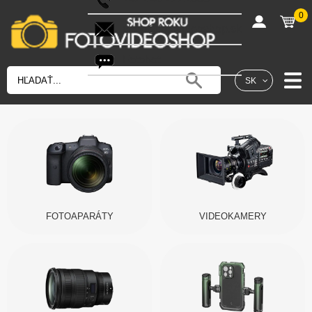
0
shop@fotovideoshop.sk
Fotobot
SK
FOTOAPARÁTY
VIDEOKAMERY