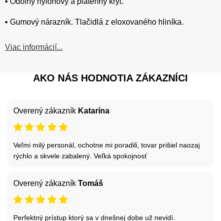
▪️ Odolný nylonový a plátenný kryt.
▪️ Gumový nárazník. Tlačidlá z eloxovaného hliníka.
Viac informácií...
AKO NÁS HODNOTIA ZÁKAZNÍCI
Overený zákazník
Katarína
Veľmi milý personál, ochotne mi poradili, tovar prišiel naozaj
rýchlo a skvele zabalený. Veľká spokojnosť
Overený zákazník
Tomáš
Perfektný prístup ktorý sa v dnešnej dobe už nevidí.