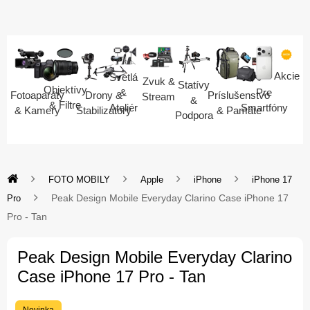
Akcie
Svetlá
Zvuk &
Statívy
Objektívy
Pre
&
Fotoaparáty
Drony &
Príslušenstvo
Stream
&
& Filtre
Smartfóny
Ateliér
& Kamery
Stabilizátory
& Pamäte
Podpora
FOTO MOBILY
Apple
iPhone
iPhone 17
Peak Design Mobile Everyday Clarino Case iPhone 17
Pro
Pro - Tan
Peak Design Mobile Everyday Clarino
Case iPhone 17 Pro - Tan