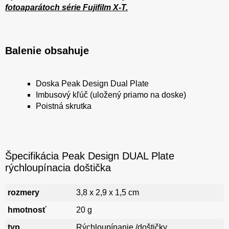
fotoaparátoch série Fujifilm X-T.
Balenie obsahuje
Doska Peak Design Dual Plate
Imbusový kľúč (uložený priamo na doske)
Poistná skrutka
Špecifikácia Peak Design DUAL Plate
rýchloupínacia doštička
rozmery
3,8 x 2,9 x 1,5 cm
hmotnosť
20 g
typ
Rýchloupínanie /doštičky