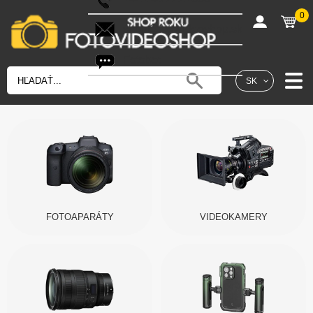
0
shop@fotovideoshop.sk
Fotobot
SK
FOTOAPARÁTY
VIDEOKAMERY