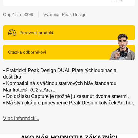
Obj. čislo:
8399
Výrobca: Peak Design
Porovnať produkt
Otázka odborníkovi
▪️ Praktická Peak Design DUAL Plate rýchloupínacia
doštička.
▪️ Kompatibilná s väčinou statívových hláv štandardu
Manfrotto® RC2 a Arca.
▪️ Do držiaku Capture je možné ju zasunúť dvoma smermi.
▪️ Má štyri oká pre pripevnenie Peak Design kotviček Anchor.
Viac informácií...
AKO NÁS HODNOTIA ZÁKAZNÍCI