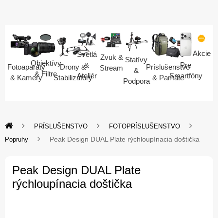
Akcie
Svetlá
Zvuk &
Statívy
Objektívy
Pre
&
Fotoaparáty
Drony &
Príslušenstvo
Stream
&
& Filtre
Smartfóny
Ateliér
& Kamery
Stabilizátory
& Pamäte
Podpora
PRÍSLUŠENSTVO
FOTOPRÍSLUŠENSTVO
Peak Design DUAL Plate rýchloupínacia doštička
Popruhy
Peak Design DUAL Plate
rýchloupínacia doštička