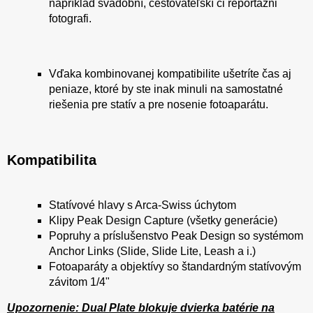
napríklad svadobní, cestovateľskí či reportážni
fotografi.
Vďaka kombinovanej kompatibilite ušetríte čas aj
peniaze, ktoré by ste inak minuli na samostatné
riešenia pre statív a pre nosenie fotoaparátu.
Kompatibilita
Statívové hlavy s Arca-Swiss úchytom
Klipy Peak Design Capture (všetky generácie)
Popruhy a príslušenstvo Peak Design so systémom
Anchor Links (Slide, Slide Lite, Leash a i.)
Fotoaparáty a objektívy so štandardným statívovým
závitom 1/4"
Upozornenie: Dual Plate blokuje dvierka batérie na