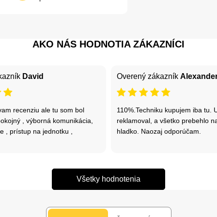
AKO NÁS HODNOTIA ZÁKAZNÍCI
kazník
David
Overený zákazník
Alexande
am recenziu ale tu som bol
110%.Techniku kupujem iba tu. 
okojný , výborná komunikácia,
reklamoval, a všetko prebehlo 
e , prístup na jednotku ,
hladko. Naozaj odporúčam.
Všetky hodnotenia