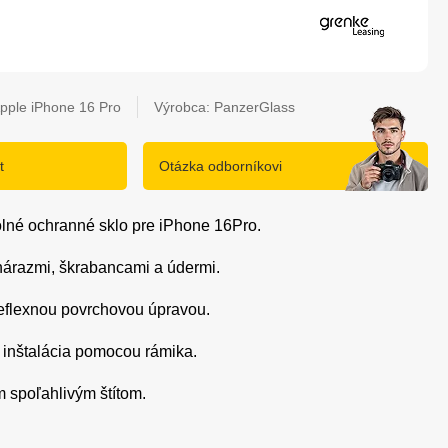
pple iPhone 16 Pro
Výrobca: PanzerGlass
t
Otázka odborníkovi
dolné ochranné sklo pre iPhone 16Pro.
 nárazmi, škrabancami a údermi.
tireflexnou povrchovou úpravou.
a inštalácia pomocou rámika.
m spoľahlivým štítom.