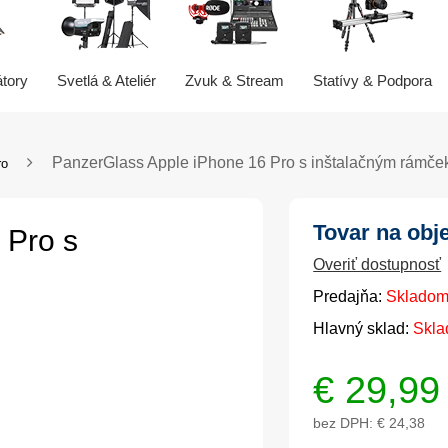
átory
Svetlá & Ateliér
Zvuk & Stream
Statívy & Podpora
PanzerGlass Apple iPhone 16 Pro s inštalačným rámč
ro
Tovar na obj
 Pro s
Overiť dostupnosť
Predajňa:
Skladom
Hlavný sklad:
Skla
€
29,99
bez DPH:
€ 24,38