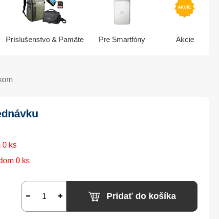
Príslušenstvo & Pamäte
Pre Smartfóny
Akcie
ekom
ednávku
 0 ks
dom 0 ks
Pridať do košíka