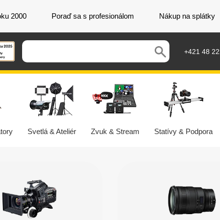
oku 2000
Poraď sa s profesionálom
Nákup na splátky
+421 48 2
tory
Svetlá & Ateliér
Zvuk & Stream
Statívy & Podpora