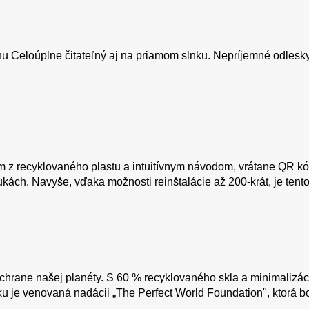
ónu Celoúplne čitateľný aj na priamom slnku. Nepríjemné odlesky
om z recyklovaného plastu a intuitívnym návodom, vrátane QR kód
rukách. Navyše, vďaka možnosti reinštalácie až 200-krát, je tent
k ochrane našej planéty. S 60 % recyklovaného skla a minimaliz
sku je venovaná nadácii „The Perfect World Foundation", ktorá 