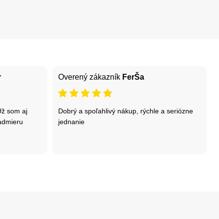
r
Overený zákazník
FerŠa
Už som aj
Dobrý a spoľahlivý nákup, rýchle a seriózne
nadmieru
jednanie