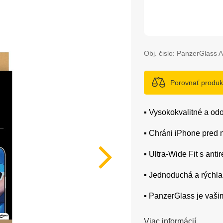
Obj. čislo:
PanzerGlass A
Porovnať produk
▪️ Vysokokvalitné a o
▪️ Chráni iPhone pred
▪️ Ultra-Wide Fit s an
▪️ Jednoduchá a rýchl
▪️ PanzerGlass je vaši
Viac informácií...