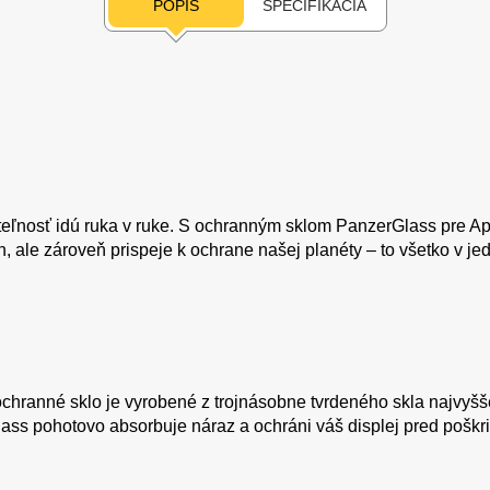
POPIS
ŠPECIFIKÁCIA
eľnosť idú ruka v ruke. S ochranným sklom PanzerGlass pre Ap
n, ale zároveň prispeje k ochrane našej planéty – to všetko v j
hranné sklo je vyrobené z trojnásobne tvrdeného skla najvyššej 
lass pohotovo absorbuje náraz a ochráni váš displej pred poškr