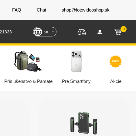
FAQ
Chat
shop@fotovideoshop.sk
0
221333
SK
Príslušenstvo & Pamäte
Pre Smartfóny
Akcie