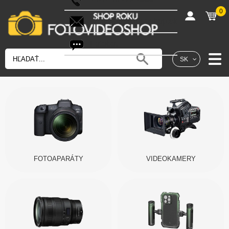
0
shop@fotovideoshop.sk
Fotobot
SK
FOTOAPARÁTY
VIDEOKAMERY