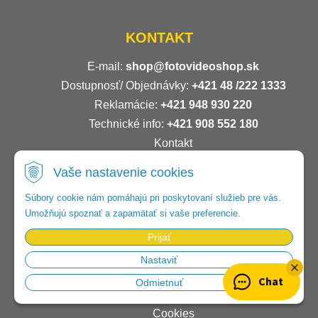
KONTAKT
E-mail:
shop@fotovideoshop.sk
Dostupnosť/ Objednávky:
+421
48 /222 1333
Reklamácie:
+421 948 930 220
Technické info:
+421 908 552 180
Kontakt
Vaše nastavenie cookies
INFO
Súbory cookie nám pomáhajú pri poskytovaní služieb pre vás.
Umožňujú spoznať a zapamätať si vaše preferencie.
FAQ - Najčastejšie otázky
Nákup na splátky
Prijať
Podmienky / záruka
Nastaviť
Doprava zdarma nad 99€
Chat
Odmietnuť
Osobné údaje
Cookies