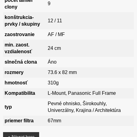
počet lamiel
9
clony
konštrukcia-
12 / 11
prvky / skupiny
zaostrovanie
AF / MF
min. zaost.
24 cm
vzdialenosť
slnečná clona
Áno
rozmery
73.6 x 82 mm
hmotnosť
310g
Kompatibilita
L-Mount, Panasonic Full Frame
Pevné ohnisko, Širokouhly,
typ
Univerzálny, Krajina / Architektúra
priemer filtra
67mm
Návrat hore