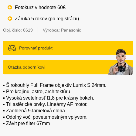
Fotokurz v hodnote 60€
Záruka 5 rokov (po registrácii)
Obj. čislo:
0619
Výrobca: Panasonic
Porovnať produkt
Otázka odborníkovi
▪️ Širokouhly Full Frame objektív Lumix S 24mm.
▪️ Pre krajinu, astro, architektúru
▪️ Vysoká svetelnosť f1,8 pre krásny bokeh.
▪️ Tri asférické prvky. Lineárny AF motor.
▪️ Zaoblená 9-lamelová clona.
▪️ Odolný voči poveternostným vplyvom.
▪️ Závit pre filter 67mm