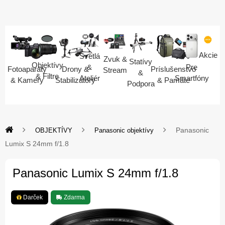
Akcie
Svetlá
Zvuk &
Statívy
Objektívy
Pre
&
Fotoaparáty
Drony &
Príslušenstvo
Stream
&
& Filtre
Smartfóny
Ateliér
& Kamery
Stabilizátory
& Pamäte
Podpora
Panasonic
OBJEKTÍVY
Panasonic objektívy
Lumix S 24mm f/1.8
Panasonic Lumix S 24mm f/1.8
Darček
Zdarma