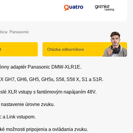
obca: Panasonic
t
Otázka odborníkovi
rofónny adaptér Panasonic DMW-XLR1E.
MIX GH7, GH6, GH5, GH5s, S5II, S5II X, S1 a S1R.
vislé XLR vstupy s fantómovým napájaním 48V.
 nastavenie úrovne zvuku.
c a Link vstupom.
roké možnosti pripojenia a ovládania zvuku.