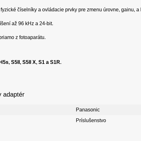
fyzické číselníky a ovládacie prvky pre zmenu úrovne, gainu, a l
šení až 96 kHz a 24-bit.
iamo z fotoaparátu.
s, S5II, S5II X, S1 a S1R.
 adaptér
Panasonic
Príslušenstvo