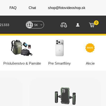
FAQ
Chat
shop@fotovideoshop.sk
0
221333
SK
Príslušenstvo & Pamäte
Pre Smartfóny
Akcie