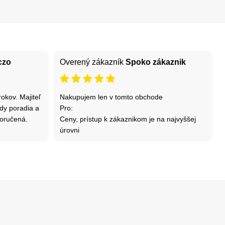
czo
Overený zákazník
Spoko zákaznik
okov. Majiteľ
Nakupujem len v tomto obchode
ždy poradia a
Pro:
oručená.
Ceny, prístup k zákaznikom je na najvyššej
úrovni