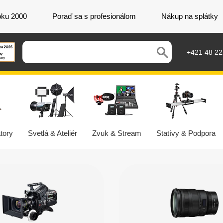
oku 2000
Poraď sa s profesionálom
Nákup na splátky
+421 48 2
tory
Svetlá & Ateliér
Zvuk & Stream
Statívy & Podpora