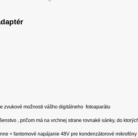
daptér
je zvukové možnosti vášho digitálneho fotoaparátu
ušenstvo , pričom má na vrchnej strane rovnaké sánky, do ktorých
fónne + fantomové napájanie 48V pre kondenzátorové mikrofóny