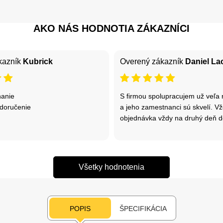
AKO NÁS HODNOTIA ZÁKAZNÍCI
kazník
Kubrick
Overený zákazník
Daniel La
nanie
S firmou spolupracujem už veľa r
 doručenie
a jeho zamestnanci sú skvelí. V
objednávka vždy na druhý deň d
Všetky hodnotenia
POPIS
ŠPECIFIKÁCIA