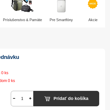
Príslušenstvo & Pamäte
Pre Smartfóny
Akcie
ednávku
 0 ks
dom 0 ks
Pridať do košíka