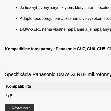
Je tiež vybavený čírym krytom, ktorý chráni početné 
Adaptér podporuje formát záznamu vo vysokom rozlí
DMW-XLR1 nemá vlastné napájanie a je napájaný pr
Kompatibilné fotoaparáty : Panasonic
GH7, GH6, GH5, GH5
Špecifikácia Panasonic DMW-XLR1E mikrofónny
Kompatibilita
typ
Návrat hore