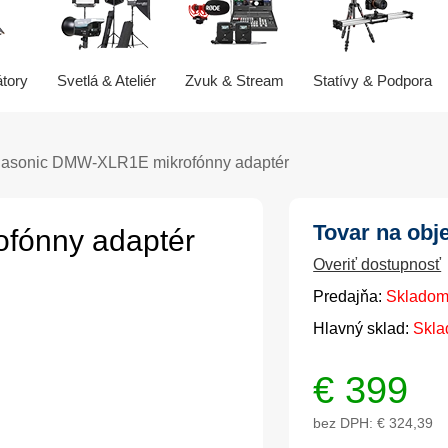
átory
Svetlá & Ateliér
Zvuk & Stream
Statívy & Podpora
asonic DMW-XLR1E mikrofónny adaptér
Tovar na obj
fónny adaptér
Overiť dostupnosť
Predajňa:
Skladom
Hlavný sklad:
Skla
€
399
bez DPH:
€ 324,39