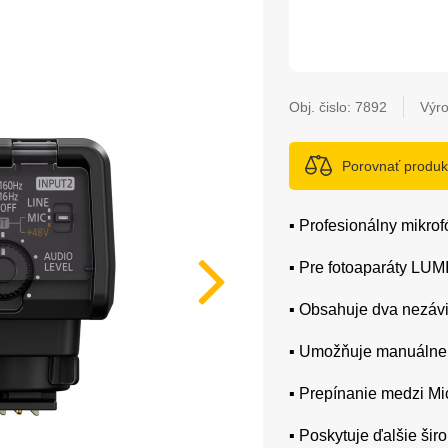
Obj. čislo:
7892
Výr
Porovnať produk
▪️ Profesionálny mik
▪️ Pre fotoaparáty LU
▪️ Obsahuje dva nezá
▪️ Umožňuje manuálne
▪️ Prepínanie medzi Mi
▪️ Poskytuje ďalšie ši