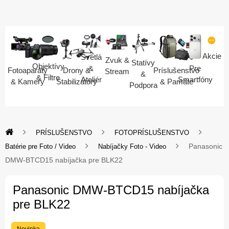
Akcie
Svetlá
Zvuk &
Statívy
Objektívy
Pre
&
Fotoaparáty
Drony &
Príslušenstvo
Stream
&
& Filtre
Smartfóny
Ateliér
& Kamery
Stabilizátory
& Pamäte
Podpora
PRÍSLUŠENSTVO
FOTOPRÍSLUŠENSTVO
Panasonic
Batérie pre Foto / Video
Nabíjačky Foto - Video
DMW-BTCD15 nabíjačka pre BLK22
Panasonic DMW-BTCD15 nabíjačka
pre BLK22