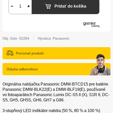
Pridať do košíka
Obj. čislo:
02284
Výrobca: Panasonic
Porovnať produkt
Otázka odborníkovi
Originálna nabíjačka Panasonic DMW-BTCD15 pre batérie
Panasonic DMW-BLK22(E) a DMW-BLF19(E), používané
vo fotoaparátoch Panasonic Lumix DC-S5 II (X), S1R II, DC-
S5, GH5, GH5S, GH6, GH7 a G9II.
3-stupňový LED indikátor nabitia (50 %, 80 % a 100 %)