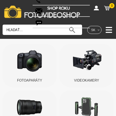
0
shop@fotovideoshop.sk
Fotobot
SK
FOTOAPARÁTY
VIDEOKAMERY