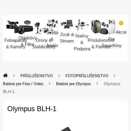
Akcie
Svetlá
Zvuk &
Statívy
Objektívy
Pre
&
Fotoaparáty
Drony &
Príslušenstvo
Stream
&
& Filtre
Smartfóny
Ateliér
& Kamery
Stabilizátory
& Pamäte
Podpora
PRÍSLUŠENSTVO
FOTOPRÍSLUŠENSTVO
Olympus
Batérie pre Foto / Video
Batérie pre Olympus
BLH-1
Olympus BLH-1