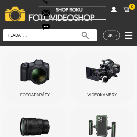
0
shop@fotovideoshop.sk
Fotobot
SK
FOTOAPARÁTY
VIDEOKAMERY