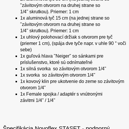
"závitovým otvorom na druhej strane so
1/4" skrutkou). Priemer: 1 cm
1x aluminová tyč 15 cm (na jednej strane so
"závitovým otvorom na druhej strane so
1/4" skrutkou). Priemer: 1 cm
1x uhlový polohovací držiak s otvorom pre tyč
(priemer 1 cm), (spája dve tyče napr. v uhle 90 ° voči
sebe)
1x guľová hlava "Neiger" so sánkami pre
príslušenstvo, ktoré sú odnímateľné
1x silná svorka so závitovým otvorom 1/4"
1x svorka so závitovým otvorom 1/4"
1x kovový klin pre ukotvenie do zeme so závitovým
otvorom 1/4"
1x Female spojka / adaptér s vnútronými
závitmi 1/4" / 1/4"
Špecifikácia Novoflex STASET - podporný