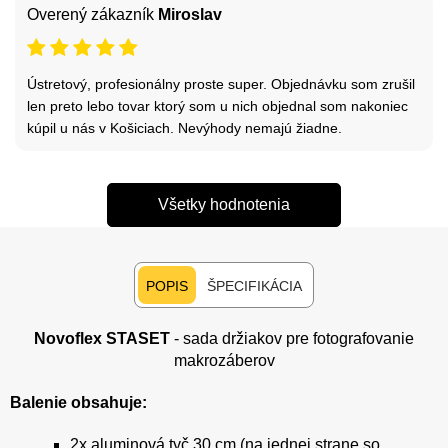
Overený zákazník
Miroslav
Ústretový, profesionálny proste super. Objednávku som zrušil
len preto lebo tovar ktorý som u nich objednal som nakoniec
kúpil u nás v Košiciach. Nevýhody nemajú žiadne.
Všetky hodnotenia
POPIS
ŠPECIFIKÁCIA
Novoflex STASET
- sada držiakov pre fotografovanie
makrozáberov
Balenie obsahuje:
2x aluminová tyč 30 cm (na jednej strane so