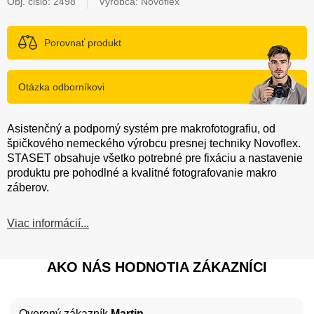
Obj. čislo:
2498
Výrobca: Novoflex
Porovnať produkt
Otázka odborníkovi
Asistenčný a podporný systém pre makrofotografiu, od
špičkového nemeckého výrobcu presnej techniky Novoflex.
STASET obsahuje všetko potrebné pre fixáciu a nastavenie
produktu pre pohodlné a kvalitné fotografovanie makro
záberov.
Viac informácií...
AKO NÁS HODNOTIA ZÁKAZNÍCI
Overený zákazník
Martin