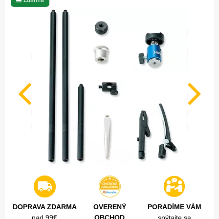
Zdarma
DOPRAVA ZDARMA
OVERENÝ
PORADÍME VÁM
nad 99€
OBCHOD
spýtajte sa