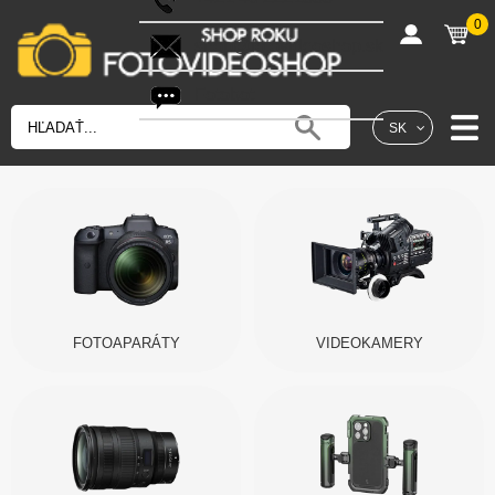
0
shop@fotovideoshop.sk
Fotobot
SK
FOTOAPARÁTY
VIDEOKAMERY