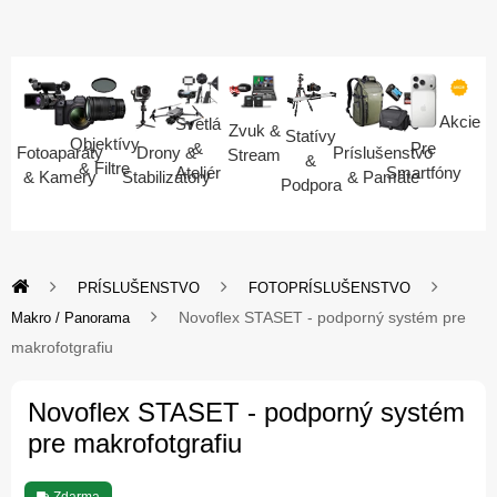
Akcie
Svetlá
Zvuk &
Statívy
Objektívy
Pre
&
Fotoaparáty
Drony &
Príslušenstvo
Stream
&
& Filtre
Smartfóny
Ateliér
& Kamery
Stabilizátory
& Pamäte
Podpora
PRÍSLUŠENSTVO
FOTOPRÍSLUŠENSTVO
Novoflex STASET - podporný systém pre
Makro / Panorama
makrofotgrafiu
Novoflex STASET - podporný systém
pre makrofotgrafiu