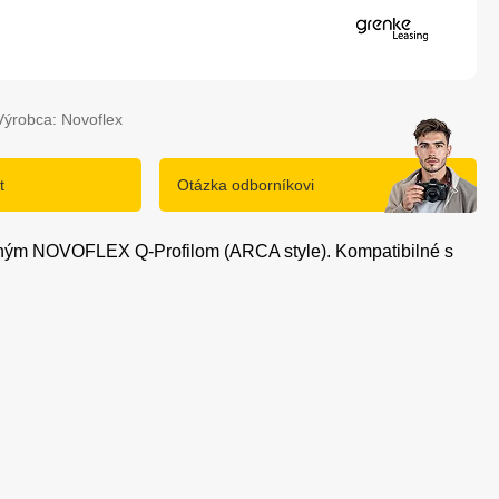
Výrobca: Novoflex
t
Otázka odborníkovi
nným NOVOFLEX Q-Profilom (ARCA style). Kompatibilné s