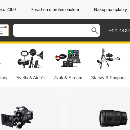
oku 2000
Poraď sa s profesionálom
Nákup na splátky
+421 48 2
tory
Svetlá & Ateliér
Zvuk & Stream
Statívy & Podpora