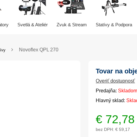
átory
Svetlá & Ateliér
Zvuk & Stream
Statívy & Podpora
Novoflex QPL 270
ívy
Tovar na obj
Overiť dostupnosť
Predajňa:
Skladom
Hlavný sklad:
Skla
€
72,78
bez DPH:
€ 59,17