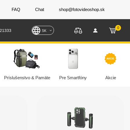
FAQ
Chat
shop@fotovideoshop.sk
0
221333
SK
Príslušenstvo & Pamäte
Pre Smartfóny
Akcie