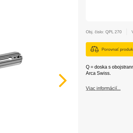
Obj. čislo:
QPL 270
Porovnať produk
Q = doska s obojstra
Arca Swiss.
Viac informácií...