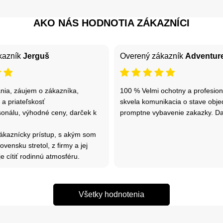
AKO NÁS HODNOTIA ZÁKAZNÍCI
kazník
Jerguš
Overený zákazník
Adventure
ania, záujem o zákazníka,
100 % Velmi ochotny a profesiona
 a priateľskosť
skvela komunikacia o stave obje
sonálu, výhodné ceny, darček k
promptne vybavenie zakazky. D
zákaznícky prístup, s akým som
vensku stretol, z firmy a jej
e cítiť rodinnú atmosféru.
Všetky hodnotenia