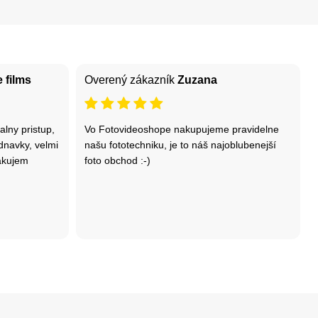
 films
Overený zákazník
Zuzana
lny pristup,
Vo Fotovideoshope nakupujeme pravidelne
dnavky, velmi
našu fototechniku, je to náš najoblubenejší
akujem
foto obchod :-)