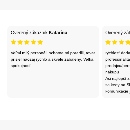
Overený zákazník
Katarína
Overený zá
Veľmi milý personál, ochotne mi poradili, tovar
rýchlosť dod
prišiel naozaj rýchlo a skvele zabalený. Veľká
profesionalita
spokojnosť
predajcu/per
nákupu
Asi najlepší 
sa kedy na Slo
komunikácie j