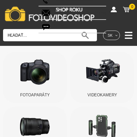
0
shop@fotovideoshop.sk
Fotobot
SK
FOTOAPARÁTY
VIDEOKAMERY