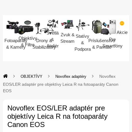
Akcie
Svetlá
Zvuk &
Statívy
Objektívy
Pre
&
Fotoaparáty
Drony &
Príslušenstvo
Stream
&
& Filtre
Smartfóny
Ateliér
& Kamery
Stabilizátory
& Pamäte
Podpora
Novoflex
OBJEKTÍVY
Novoflex adaptéry
EOS/LER adaptér pre objektívy Leica R na fotoaparáty Canon
EOS
Novoflex EOS/LER adaptér pre
objektívy Leica R na fotoaparáty
Canon EOS