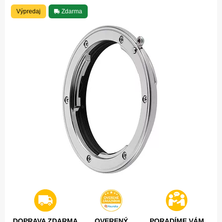
Výpredaj
Zdarma
DOPRAVA ZDARMA
OVERENÝ
PORADÍME VÁM