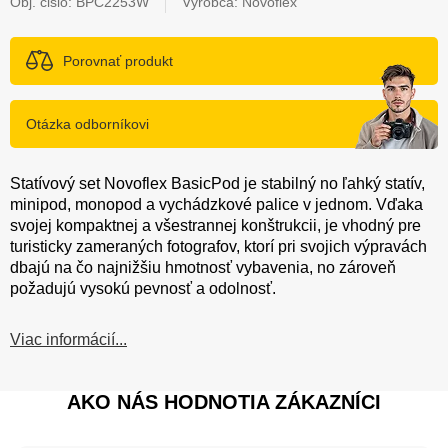
Obj. čislo:
BPC2253W
Výrobca: Novoflex
Porovnať produkt
Otázka odborníkovi
Statívový set Novoflex BasicPod je stabilný no ľahký statív,
minipod, monopod a vychádzkové palice v jednom. Vďaka
svojej kompaktnej a všestrannej konštrukcii, je vhodný pre
turisticky zameraných fotografov, ktorí pri svojich výpravách
dbajú na čo najnižšiu hmotnosť vybavenia, no zároveň
požadujú vysokú pevnosť a odolnosť.
Viac informácií...
AKO NÁS HODNOTIA ZÁKAZNÍCI