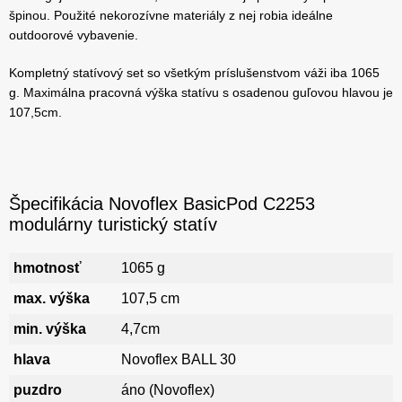
špinou. Použité nekorozívne materiály z nej robia ideálne
outdoorové vybavenie.
Kompletný statívový set so všetkým príslušenstvom váži iba 1065
g. Maximálna pracovná výška statívu s osadenou guľovou hlavou je
107,5cm.
Špecifikácia Novoflex BasicPod C2253
modulárny turistický statív
hmotnosť
1065 g
max. výška
107,5 cm
min. výška
4,7cm
hlava
Novoflex BALL 30
puzdro
áno (Novoflex)