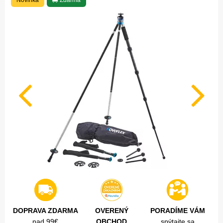
Novinka
Zdarma
DOPRAVA ZDARMA
OVERENÝ
PORADÍME VÁM
nad 99€
OBCHOD
spýtajte sa