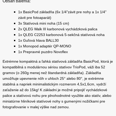
Obsah balenia:
1x BasicPod základňa (6x 1/4"závit pre nohy a 1x 1/4"
závit pre fotoaparát)
3x Statívová mini noha (15 cm)
2x QLEG Walk III karbonová vychádzková palica
1x QLEG C2253 karbonová 5-sekčná statívová noha
1x Guľová hlava BALL30
1x Monopod adaptér QP-MONO
1x Prepravné puzdro Novoflex
Extrémne kompaktná a ľahká statívová základňa BasicPod, ktorá je
kompatibilná s modulárnou sériou statívov TrioPod, váži iba 52
gramov (o 260g menej než štandardná základňa). Základňa
umožňuje upevnenie nôh v uhloch 25° alebo 80°, je extrémne
stabilná a napriek minimalistickým rozmerom 4,5x1,6cm, vydrží
zaťaženie až do 15kg! K základni je možné pripojiť vychádzkové
palice a statívovú nohu pre plnohodnotné využitie ako statív, alebo
miniatúrne hliníkové statívové nohy s gumenými nožičkami pre
fotografovanie v malej výške nad zemou.