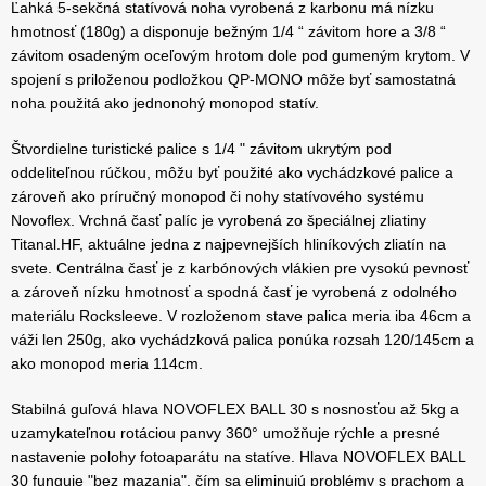
Ľahká 5-sekčná statívová noha vyrobená z karbonu má nízku
hmotnosť (180g) a disponuje bežným 1/4 “ závitom hore a 3/8 “
závitom osadeným oceľovým hrotom dole pod gumeným krytom. V
spojení s priloženou podložkou QP-MONO môže byť samostatná
noha použitá ako jednonohý monopod statív.
Štvordielne turistické palice s 1/4 " závitom ukrytým pod
oddeliteľnou rúčkou, môžu byť použité ako vychádzkové palice a
zároveň ako príručný monopod či nohy statívového systému
Novoflex. Vrchná časť palíc je vyrobená zo špeciálnej zliatiny
Titanal.HF, aktuálne jedna z najpevnejších hliníkových zliatín na
svete. Centrálna časť je z karbónových vlákien pre vysokú pevnosť
a zároveň nízku hmotnosť a spodná časť je vyrobená z odolného
materiálu Rocksleeve. V rozloženom stave palica meria iba 46cm a
váži len 250g, ako vychádzková palica ponúka rozsah 120/145cm a
ako monopod meria 114cm.
Stabilná guľová hlava NOVOFLEX BALL 30 s nosnosťou až 5kg a
uzamykateľnou rotáciou panvy 360° umožňuje rýchle a presné
nastavenie polohy fotoaparátu na statíve. Hlava NOVOFLEX BALL
30 funguje "bez mazania", čím sa eliminujú problémy s prachom a