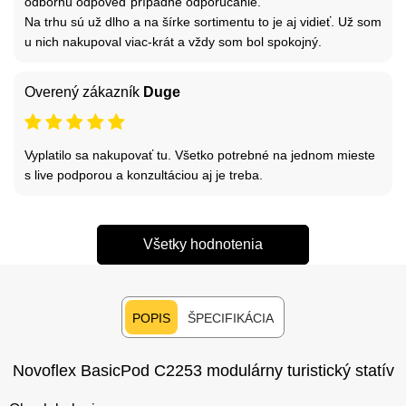
odbornú odpoveď prípadne odporúčanie.
Na trhu sú už dlho a na šírke sortimentu to je aj vidieť. Už som
u nich nakupoval viac-krát a vždy som bol spokojný.
Overený zákazník
Duge
Vyplatilo sa nakupovať tu. Všetko potrebné na jednom mieste
s live podporou a konzultáciou aj je treba.
Všetky hodnotenia
POPIS
ŠPECIFIKÁCIA
Novoflex BasicPod C2253 modulárny turistický statív