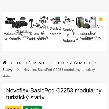
Akcie
Svetlá
Zvuk &
Statívy
Objektívy
Pre
&
Fotoaparáty
Drony &
Príslušenstvo
Stream
&
& Filtre
Smartfóny
Ateliér
& Kamery
Stabilizátory
& Pamäte
Podpora
PRÍSLUŠENSTVO
FOTOPRÍSLUŠENSTVO
Novoflex BasicPod C2253 modulárny turistický
Statívy
statív
Novoflex BasicPod C2253 modulárny
turistický statív