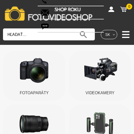
0
shop@fotovideoshop.sk
Fotobot
SK
FOTOAPARÁTY
VIDEOKAMERY