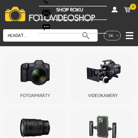
0
shop@fotovideoshop.sk
Fotobot
SK
FOTOAPARÁTY
VIDEOKAMERY