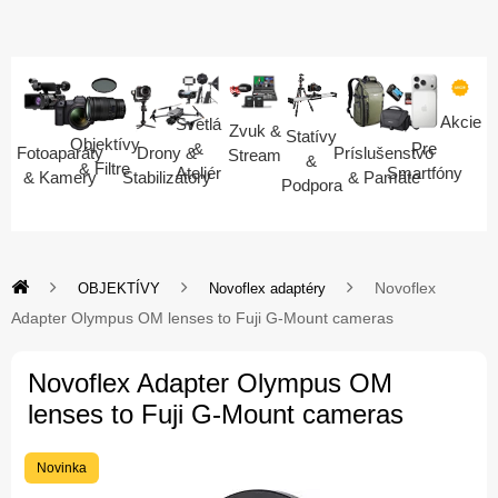
Akcie
Svetlá
Zvuk &
Statívy
Objektívy
Pre
&
Fotoaparáty
Drony &
Príslušenstvo
Stream
&
& Filtre
Smartfóny
Ateliér
& Kamery
Stabilizátory
& Pamäte
Podpora
Novoflex
OBJEKTÍVY
Novoflex adaptéry
Adapter Olympus OM lenses to Fuji G-Mount cameras
Novoflex Adapter Olympus OM
lenses to Fuji G-Mount cameras
Novinka