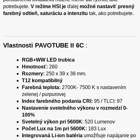
potrebujete.
V režime HSI je
ďalej
možné nastaviť presný
farebný odtieň, saturáciu a intenzitu
tak, ako potrebujete.
Vlastnosti PAVOTUBE II 6C
:
RGB+WW LED trubica
Hmotnosť:
260
Rozmery:
250 x 39 x 38 mm.
T12 kompatibilný
Farebná teplota:
2700K- 7500 K s nastavením
zelenej / purpurovej
Index farebného podania CRI:
95 / TLCI: 97
Nastavenie svetelného výkonu v rozmedzí 0-
100%
Svetelný výkon pri 5600K
: 520 Lumenov
Počet Lux na 1m pri 5600K:
183 Lux
Integrovaná Li-ion batéria
umožňuje napájanie po