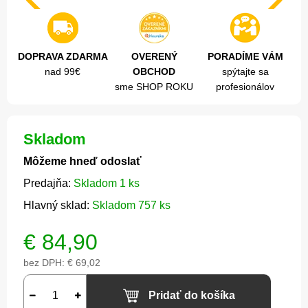
DOPRAVA ZDARMA
OVERENÝ
PORADÍME VÁM
nad 99€
OBCHOD
spýtajte sa
sme SHOP ROKU
profesionálov
Skladom
Môžeme hneď odoslať
Predajňa:
Skladom 1 ks
Hlavný sklad:
Skladom 757 ks
€
84,90
bez DPH:
€ 69,02
Pridať do košíka