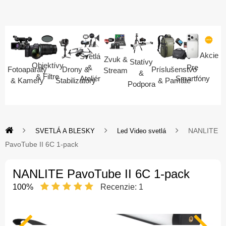
Akcie
Svetlá
Zvuk &
Statívy
Objektívy
Pre
&
Fotoaparáty
Drony &
Príslušenstvo
Stream
&
& Filtre
Smartfóny
Ateliér
& Kamery
Stabilizátory
& Pamäte
Podpora
NANLITE
SVETLÁ A BLESKY
Led Video svetlá
PavoTube II 6C 1-pack
NANLITE PavoTube II 6C 1-pack
100%
Recenzie:
1