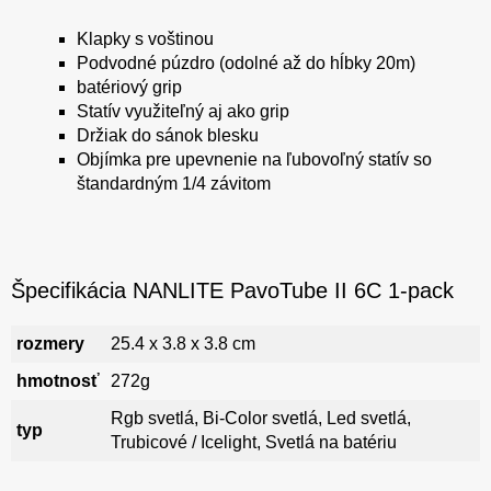
Klapky s voštinou
Podvodné púzdro (odolné až do hĺbky 20m)
batériový grip
Statív využiteľný aj ako grip
Držiak do sánok blesku
Objímka pre upevnenie na ľubovoľný statív so
štandardným 1/4 závitom
Špecifikácia NANLITE PavoTube II 6C 1-pack
rozmery
25.4 x 3.8 x 3.8 cm
hmotnosť
272g
Rgb svetlá, Bi-Color svetlá, Led svetlá,
typ
Trubicové / Icelight, Svetlá na batériu