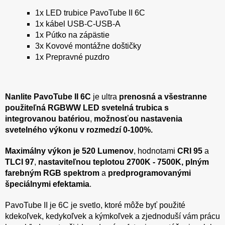
1x LED trubice PavoTube II 6C
1x kábel USB-C-USB-A
1x Pútko na zápästie
3x Kovové montážne doštičky
1x Prepravné puzdro
Nanlite PavoTube II 6C
je ultra
prenosná a všestranne
použiteľná RGBWW LED svetelná trubica s
integrovanou batériou
,
možnosťou nastavenia
svetelného výkonu v rozmedzí 0-100%.
Maximálny výkon je 520 Lumenov
, hodnotami
CRI 95
a
TLCI 97
,
nastaviteľnou teplotou 2700K - 7500K,
plným
farebným RGB spektrom
a
predprogramovanými
špeciálnymi efektamia
.
PavoTube II je 6C je svetlo, ktoré môže byť použité
kdekoľvek, kedykoľvek a kýmkoľvek a zjednoduší vám prácu