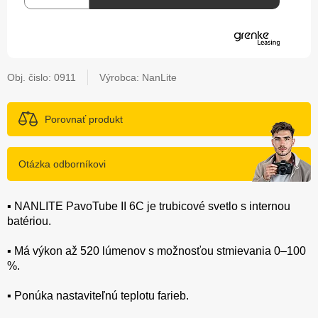
Obj. čislo:
0911
Výrobca: NanLite
Porovnať produkt
Otázka odborníkovi
▪️ NANLITE PavoTube II 6C je trubicové svetlo s internou
batériou.
▪️ Má výkon až 520 lúmenov s možnosťou stmievania 0–100
%.
▪️ Ponúka nastaviteľnú teplotu farieb.