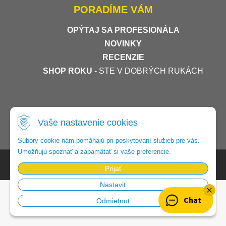
PORADÍME VÁM
OPÝTAJ SA PROFESIONÁLA
NOVINKY
RECENZIE
SHOP ROKU
- STE V DOBRÝCH RUKÁCH
Vaše nastavenie cookies
Súbory cookie nám pomáhajú pri poskytovaní služieb pre vás.
Umožňujú spoznať a zapamätať si vaše preferencie.
© 2026 Foto-video-shop •
tvorba eshopu cez UNIobchod
,
webhosting
Prijať
spoločnosti
WEBYGROUP
Nastaviť
Chat
Odmietnuť