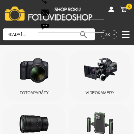
0
shop@fotovideoshop.sk
Fotobot
SK
FOTOAPARÁTY
VIDEOKAMERY