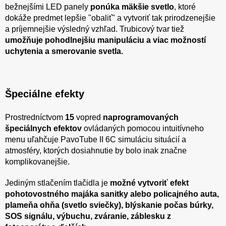
bežnejšími LED panely
ponúka mäkšie svetlo
, ktoré
dokáže predmet lepšie "obaliť" a vytvoriť tak prirodzenejšie
a príjemnejšie výsledný vzhľad. Trubicový tvar tiež
umožňuje pohodlnejšiu manipuláciu a viac možností
uchytenia a smerovanie svetla.
Špeciálne efekty
Prostredníctvom
15
vopred
naprogramovaných
špeciálnych efektov
ovládaných pomocou intuitívneho
menu uľahčuje PavoTube II 6C simuláciu situácií a
atmosféry, ktorých dosiahnutie by bolo inak značne
komplikovanejšie.
Jediným stlačením tlačidla je
možné vytvoriť efekt
pohotovostného majáka sanitky alebo policajného auta,
plameňa ohňa (svetlo sviečky), blýskanie počas búrky,
SOS signálu, výbuchu, zváranie, záblesku z