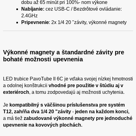
dobu až 65 minút pri 100%- nom výkone
Nabíjanie:
cez USB-C / Bezdrôtové ovládanie:
2.4GHz
Pripevnenie
: 2x 1/4 20 "závity, výkonné magnety
Výkonné magnety a štandardné závity pre
bohaté možnosti upevnenia
LED trubice PavoTube II 6C je vďaka svojej nízkej hmotnosti
a odolnej konštrukcii
vhodné pre použitie v štúdiu aj v
exteriéroch
, a tomu zodpovedajú aj možnosti uchytenia.
Je
kompatibilný s väčšinou príslušenstva pre systém
T12, zahŕňa dva 1/4 20 "závity
-
jeden na každom konci,
a má tiež
zabudované výkonné magnety pre jednoduché
upevnenie na kovových plochách.