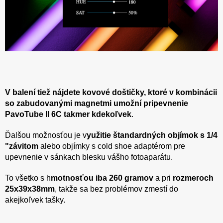
V balení tiež nájdete kovové doštičky, ktoré v kombinácii
so zabudovanými magnetmi umožní pripevnenie
PavoTube II 6C takmer kdekoľvek
.
Ďalšou možnosťou je v
yužitie štandardných objímok s 1/4
"závitom
alebo objímky s cold shoe adaptérom pre
upevnenie v sánkach blesku vášho fotoaparátu.
To všetko s h
motnosťou iba 260 gramov
a pri
rozmeroch
25x39x38mm
, takže sa bez problémov zmestí do
akejkoľvek tašky.