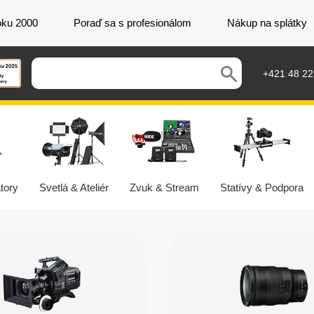
oku 2000
Poraď sa s profesionálom
Nákup na splátky
+421 48 2
tory
Svetlá & Ateliér
Zvuk & Stream
Statívy & Podpora