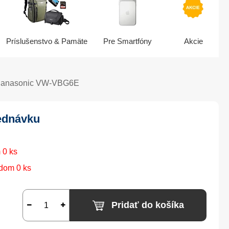
Príslušenstvo & Pamäte
Pre Smartfóny
Akcie
 Panasonic VW-VBG6E
ednávku
 0 ks
dom 0 ks
Pridať do košíka