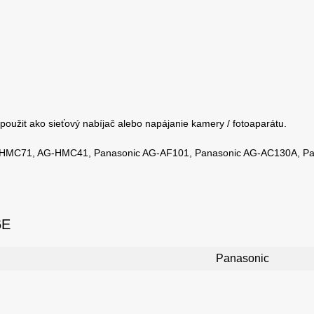
 použit ako sieťový nabíjač alebo napájanie kamery / fotoaparátu.
AG-HMC71, AG-HMC41, Panasonic AG-AF101, Panasonic AG-AC130A, P
6E
Panasonic