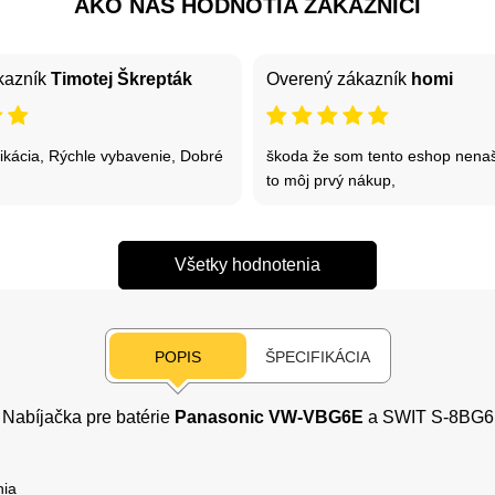
AKO NÁS HODNOTIA ZÁKAZNÍCI
kazník
Timotej Škrepták
Overený zákazník
homi
kácia, Rýchle vybavenie, Dobré
škoda že som tento eshop nenaši
to môj prvý nákup,
Všetky hodnotenia
POPIS
ŠPECIFIKÁCIA
Nabíjačka pre batérie
Panasonic VW-VBG6E
a SWIT S-8BG6
nia