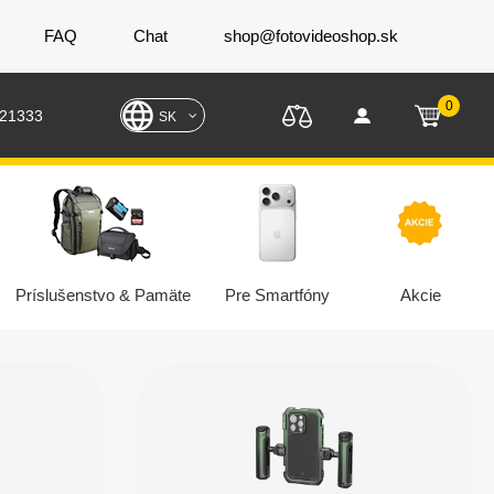
FAQ
Chat
shop@fotovideoshop.sk
0
221333
SK
Príslušenstvo & Pamäte
Pre Smartfóny
Akcie