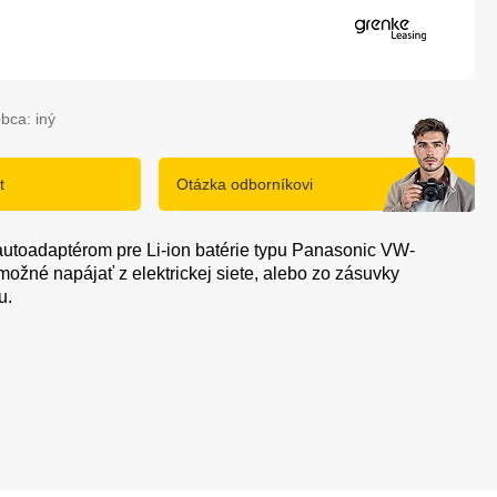
bca: iný
t
Otázka odborníkovi
 autoadaptérom pre Li-ion batérie typu Panasonic VW-
ožné napájať z elektrickej siete, alebo zo zásuvky
u.