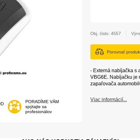
Obj. čislo:
4557
Výro
Porovnať produk
- Externá nabíjačka s
VBG6E. Nabíjačku je m
zapaľovača automobil
Viac informácií...
PORADÍME VÁM
OD
spýtajte sa
profesionálov