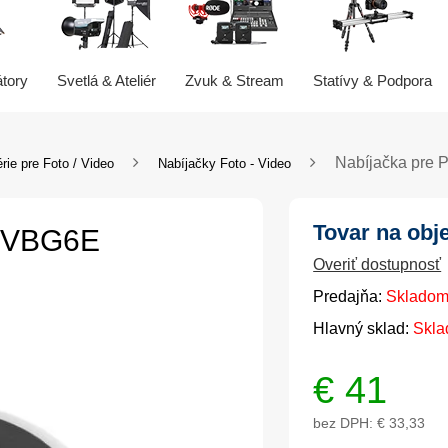
átory
Svetlá & Ateliér
Zvuk & Stream
Statívy & Podpora
Nabíjačka pre
rie pre Foto / Video
Nabíjačky Foto - Video
Tovar na obj
W-VBG6E
Overiť dostupnosť
Predajňa:
Skladom
Hlavný sklad:
Skla
€
41
bez DPH:
€ 33,33