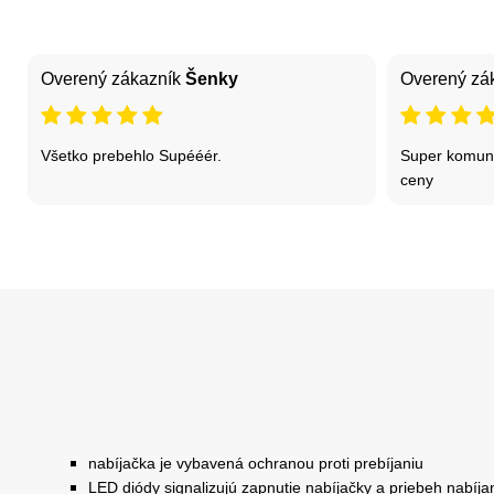
Overený zákazník
Šenky
Overený zá
Všetko prebehlo Supééér.
Super komuni
ceny
nabíjačka je vybavená ochranou proti prebíjaniu
LED diódy signalizujú zapnutie nabíjačky a priebeh nabíja