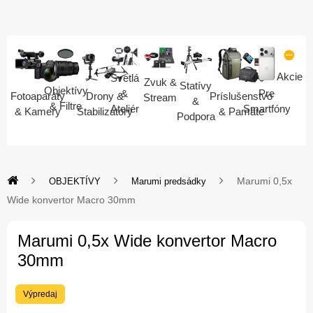
Akcie
Svetlá
Zvuk &
Statívy
Objektívy
Pre
&
Fotoaparáty
Drony &
Príslušenstvo
Stream
&
& Filtre
Smartfóny
Ateliér
& Kamery
Stabilizátory
& Pamäte
Podpora
Marumi 0,5x
OBJEKTÍVY
Marumi predsádky
Wide konvertor Macro 30mm
Marumi 0,5x Wide konvertor Macro
30mm
Výpredaj