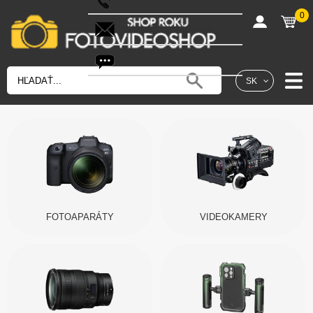
0
shop@fotovideoshop.sk
Fotobot
SK
FOTOAPARÁTY
VIDEOKAMERY