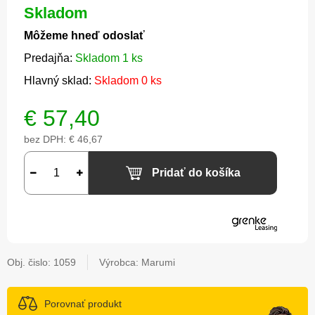
Skladom
Môžeme hneď odoslať
Predajňa:
Skladom 1 ks
Hlavný sklad:
Skladom 0 ks
€
57,40
bez DPH:
€ 46,67
Pridať do košíka
Obj. čislo:
1059
Výrobca: Marumi
Porovnať produkt