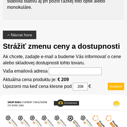
stabilita statívu aj pri požití ťažkej foto optik alebo
monokuláre.
Návrat hore
Strážiť zmenu ceny a dostupnosti
Ak chcete, zadajte e-mail a budeme Vás informovať o cene
alebo skladovej dostupnosti tohto tovaru.
Vaša emailová adresa
Aktuálna cena produktu je:
€ 209
Upozorni ma keď cena klesne pod
€
Nastaviť