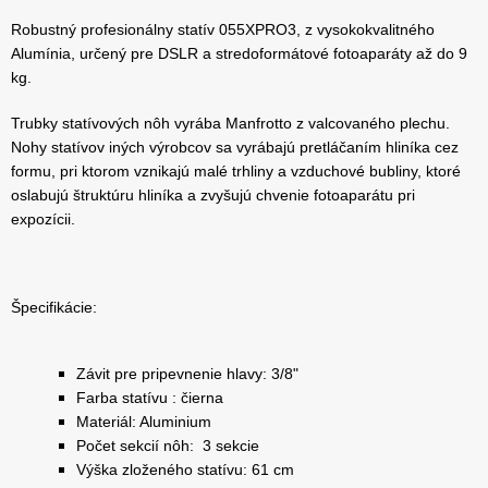
Robustný profesionálny statív 055XPRO3, z vysokokvalitného
Alumínia, určený pre DSLR a stredoformátové fotoaparáty až do 9
kg.
Trubky statívových nôh vyrába Manfrotto z valcovaného plechu.
Nohy statívov iných výrobcov sa vyrábajú pretláčaním hliníka cez
formu, pri ktorom vznikajú malé trhliny a vzduchové bubliny, ktoré
oslabujú štruktúru hliníka a zvyšujú chvenie fotoaparátu pri
expozícii.
Špecifikácie:
Závit pre pripevnenie hlavy: 3/8"
Farba statívu : čierna
Materiál: Aluminium
Počet sekcií nôh: 3 sekcie
Výška zloženého statívu: 61 cm