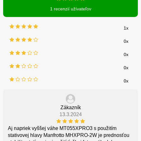
1 recenzií užívateľov
1x
0x
0x
0x
0x
Zákazník
13.3.2024
Aj napriek vyššej váhe MT055XPRO3 s použitím
stativovej hlavy Manfrotto MHXPRO-2W je prednosťou