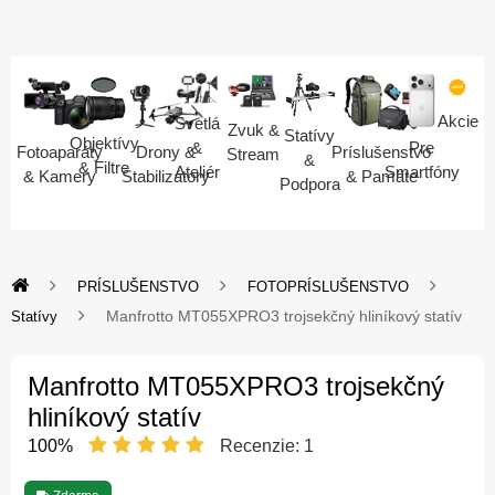
Akcie
Svetlá
Zvuk &
Statívy
Objektívy
Pre
&
Fotoaparáty
Drony &
Príslušenstvo
Stream
&
& Filtre
Smartfóny
Ateliér
& Kamery
Stabilizátory
& Pamäte
Podpora
PRÍSLUŠENSTVO
FOTOPRÍSLUŠENSTVO
Manfrotto MT055XPRO3 trojsekčný hliníkový statív
Statívy
Manfrotto MT055XPRO3 trojsekčný
hliníkový statív
100%
Recenzie:
1