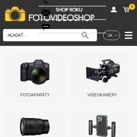
0
shop@fotovideoshop.sk
Fotobot
SK
FOTOAPARÁTY
VIDEOKAMERY