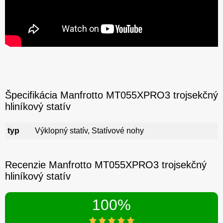
Špecifikácia Manfrotto MT055XPRO3 trojsekčný
hliníkový statív
typ
Výklopný statív, Statívové nohy
Recenzie Manfrotto MT055XPRO3 trojsekčný
hliníkový statív
100%