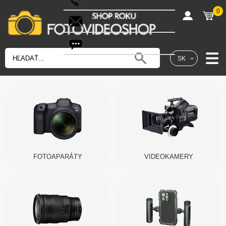
0
shop@fotovideoshop.sk
Fotobot
SK
FOTOAPARÁTY
VIDEOKAMERY