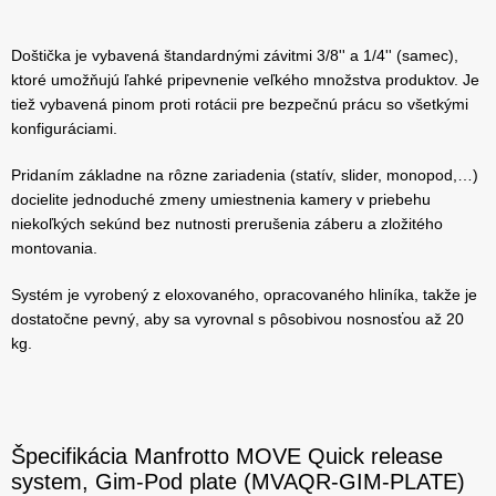
Doštička je vybavená štandardnými závitmi 3/8'' a 1/4'' (samec),
ktoré umožňujú ľahké pripevnenie veľkého množstva produktov. Je
tiež vybavená pinom proti rotácii pre bezpečnú prácu so všetkými
konfiguráciami.
Pridaním základne na rôzne zariadenia (statív, slider, monopod,…)
docielite jednoduché zmeny umiestnenia kamery v priebehu
niekoľkých sekúnd bez nutnosti prerušenia záberu a zložitého
montovania.
Systém je vyrobený z eloxovaného, ​​opracovaného hliníka, takže je
dostatočne pevný, aby sa vyrovnal s pôsobivou nosnosťou až 20
kg.
Špecifikácia Manfrotto MOVE Quick release
system, Gim-Pod plate (MVAQR-GIM-PLATE)