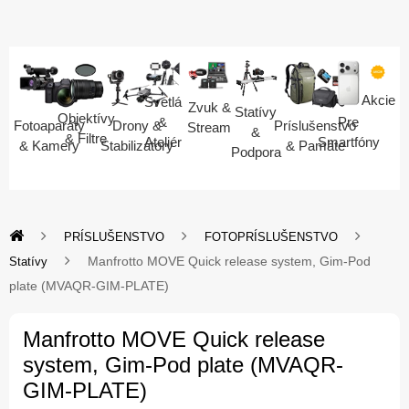
Akcie
Svetlá
Zvuk &
Statívy
Objektívy
Pre
&
Fotoaparáty
Drony &
Príslušenstvo
Stream
&
& Filtre
Smartfóny
Ateliér
& Kamery
Stabilizátory
& Pamäte
Podpora
PRÍSLUŠENSTVO
FOTOPRÍSLUŠENSTVO
Manfrotto MOVE Quick release system, Gim-Pod
Statívy
plate (MVAQR-GIM-PLATE)
Manfrotto MOVE Quick release
system, Gim-Pod plate (MVAQR-
GIM-PLATE)