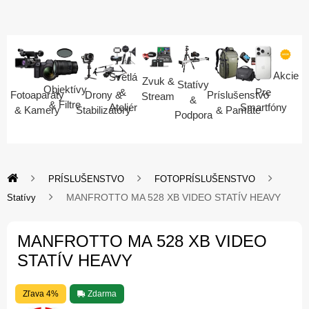
Akcie
Svetlá
Zvuk &
Statívy
Objektívy
Pre
&
Fotoaparáty
Drony &
Príslušenstvo
Stream
&
& Filtre
Smartfóny
Ateliér
& Kamery
Stabilizátory
& Pamäte
Podpora
PRÍSLUŠENSTVO
FOTOPRÍSLUŠENSTVO
MANFROTTO MA 528 XB VIDEO STATÍV HEAVY
Statívy
MANFROTTO MA 528 XB VIDEO
STATÍV HEAVY
Zľava 4%
Zdarma