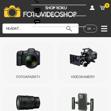
0
shop@fotovideoshop.sk
Fotobot
SK
FOTOAPARÁTY
VIDEOKAMERY