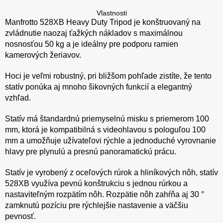
Vlastnosti
Manfrotto 528XB Heavy Duty Tripod je konštruovaný na
zvládnutie naozaj ťažkých nákladov s maximálnou
nosnosťou 50 kg a je ideálny pre podporu ramien
kamerových žeriavov.
Hoci je veľmi robustný, pri bližšom pohľade zistíte, že tento
statív ponúka aj mnoho šikovných funkcií a elegantný
vzhľad.
Statív má štandardnú priemyselnú misku s priemerom 100
mm, ktorá je kompatibilná s videohlavou s pologuľou 100
mm a umožňuje užívateľovi rýchle a jednoduché vyrovnanie
hlavy pre plynulú a presnú panoramatickú prácu.
Statív je vyrobený z oceľových rúrok a hliníkových nôh, statív
528XB využíva pevnú konštrukciu s jednou rúrkou a
nastaviteľným rozpätím nôh. Rozpätie nôh zahŕňa aj 30 °
zamknutú pozíciu pre rýchlejšie nastavenie a väčšiu
pevnosť.