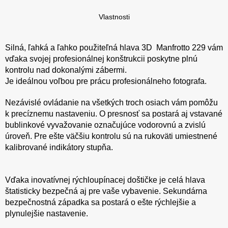
Vlastnosti
Silná, ľahká a ľahko použiteľná hlava 3D Manfrotto 229 vám
vďaka svojej profesionálnej konštrukcii poskytne plnú
kontrolu nad dokonalými zábermi.
Je ideálnou voľbou pre prácu profesionálneho fotografa.
Nezávislé ovládanie na všetkých troch osiach vám pomôžu
k precíznemu nastaveniu. O presnosť sa postará aj vstavané
bublinkové vyvažovanie označujúce vodorovnú a zvislú
úroveň. Pre ešte väčšiu kontrolu sú na rukoväti umiestnené
kalibrované indikátory stupňa.
Vďaka inovatívnej rýchloupínacej doštičke je celá hlava
štatisticky bezpečná aj pre vaše vybavenie. Sekundárna
bezpečnostná západka sa postará o ešte rýchlejšie a
plynulejšie nastavenie.