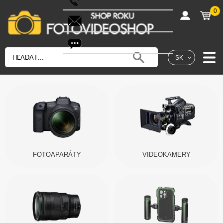
0
shop@fotovideoshop.sk
Fotobot
SK
FOTOAPARÁTY
VIDEOKAMERY