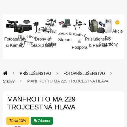
Akcie
Svetlá
Zvuk &
Statívy
Objektívy
Pre
&
Fotoaparáty
Drony &
Príslušenstvo
Stream
&
& Filtre
Smartfóny
Ateliér
& Kamery
Stabilizátory
& Pamäte
Podpora
PRÍSLUŠENSTVO
FOTOPRÍSLUŠENSTVO
MANFROTTO MA 229 TROJCESTNÁ HLAVA
Statívy
MANFROTTO MA 229
TROJCESTNÁ HLAVA
Zľava 13%
Zdarma