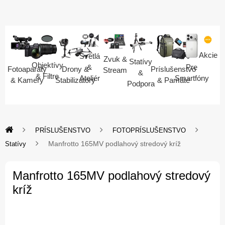
Akcie
Svetlá
Zvuk &
Statívy
Objektívy
Pre
&
Fotoaparáty
Drony &
Príslušenstvo
Stream
&
& Filtre
Smartfóny
Ateliér
& Kamery
Stabilizátory
& Pamäte
Podpora
PRÍSLUŠENSTVO
FOTOPRÍSLUŠENSTVO
Manfrotto 165MV podlahový stredový kríž
Statívy
Manfrotto 165MV podlahový stredový
kríž