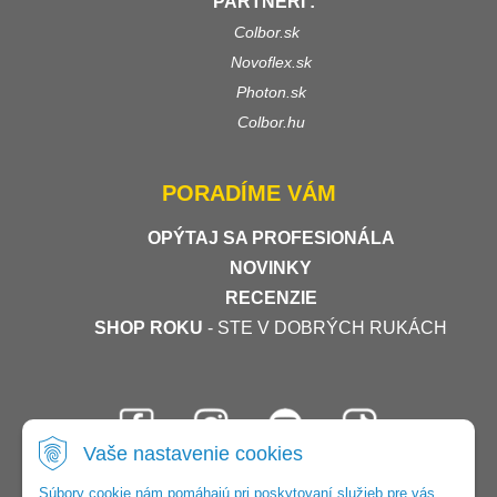
PARTNERI :
Colbor.sk
Novoflex.sk
Photon.sk
Colbor.hu
PORADÍME VÁM
OPÝTAJ SA PROFESIONÁLA
NOVINKY
RECENZIE
SHOP ROKU
- STE V DOBRÝCH RUKÁCH
Vaše nastavenie cookies
Súbory cookie nám pomáhajú pri poskytovaní služieb pre vás.