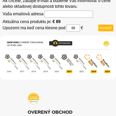
Ak chcete, zadajte e-mail a budeme Vás informovať o cene
alebo skladovej dostupnosti tohto tovaru.
Vaša emailová adresa
Aktuálna cena produktu je:
€ 89
Upozorni ma keď cena klesne pod
€
Nastaviť
OVERENÝ OBCHOD