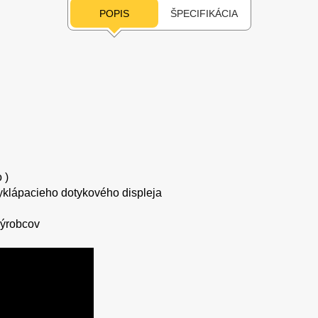
POPIS
ŠPECIFIKÁCIA
 )
yklápacieho dotykového displeja
výrobcov