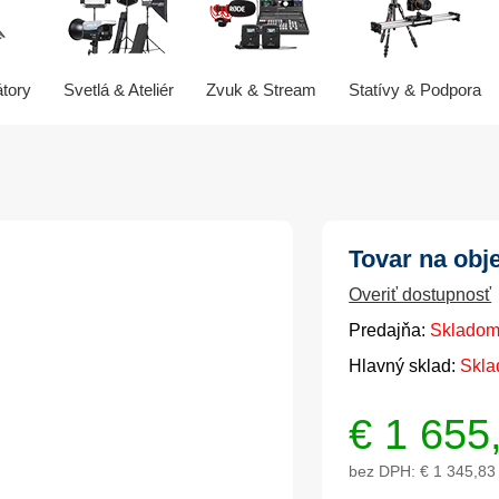
átory
Svetlá & Ateliér
Zvuk & Stream
Statívy & Podpora
Tovar na obj
Overiť dostupnosť
Predajňa:
Skladom
Hlavný sklad:
Skla
€
1 655
bez DPH:
€ 1 345,83