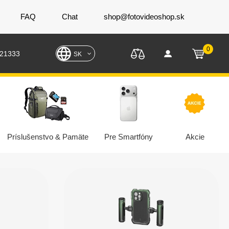
FAQ
Chat
shop@fotovideoshop.sk
0
221333
SK
Príslušenstvo & Pamäte
Pre Smartfóny
Akcie