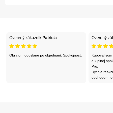
Overený zákazník
Patrícia
Overený zá
Obratom odoslané po objednaní. Spokojnosť.
Kupoval som 
a k plnej spok
Pro:
Rýchla reakc
obchodom, d