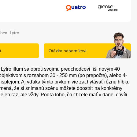
bca: Lytro
t
Otázka odborníkovi
Lytro illum sa oproti svojmu predchodcovi líši novým 40
jektívom s rozsahom 30 - 250 mm (po prepočte), alebo 4-
splejom. Aj vďaka týmto prvkom vie zachytávať rôznu hĺbku
namená, že si snímanú scénu môžete doostriť na konkrétny
len raz, ale vždy. Podľa toho, čo chcete mať v danej chvíli