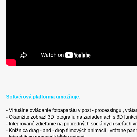
Softvérová platforma umožňuje:
- Virtuálne ovládanie fotoaparátu v post - processingu , vrát
- Okamžite zobrazí 3D fotografiu na zariadeniach s 3D funkci
- Integrované zdieľanie na popredných sociálnych sieťach vr
- Knižnica drag - and - drop filmových animácií , vrátane pa