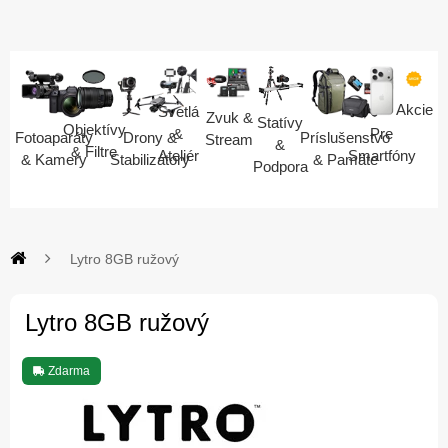
Akcie
Svetlá
Zvuk &
Statívy
Objektívy
Pre
&
Fotoaparáty
Drony &
Príslušenstvo
Stream
&
& Filtre
Smartfóny
Ateliér
& Kamery
Stabilizátory
& Pamäte
Podpora
Lytro 8GB ružový
Lytro 8GB ružový
Zdarma