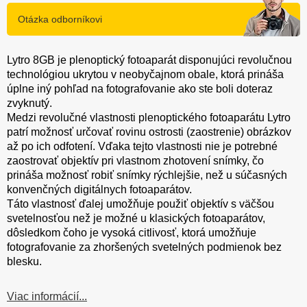
Otázka odborníkovi
Lytro 8GB je plenoptický fotoaparát disponujúci revolučnou
technológiou ukrytou v neobyčajnom obale, ktorá prináša
úplne iný pohľad na fotografovanie ako ste boli doteraz
zvyknutý.
Medzi revolučné vlastnosti plenoptického fotoaparátu Lytro
patrí možnosť určovať rovinu ostrosti (zaostrenie) obrázkov
až po ich odfotení. Vďaka tejto vlastnosti nie je potrebné
zaostrovať objektív pri vlastnom zhotovení snímky, čo
prináša možnosť robiť snímky rýchlejšie, než u súčasných
konvenčných digitálnych fotoaparátov.
Táto vlastnosť ďalej umožňuje použiť objektív s väčšou
svetelnosťou než je možné u klasických fotoaparátov,
dôsledkom čoho je vysoká citlivosť, ktorá umožňuje
fotografovanie za zhoršených svetelných podmienok bez
blesku.
Viac informácií...