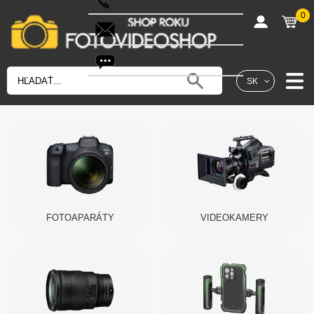
0
shop@fotovideoshop.sk
Fotobot
SK
FOTOAPARÁTY
VIDEOKAMERY