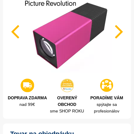
DOPRAVA ZDARMA
OVERENÝ
PORADÍME VÁM
nad 99€
OBCHOD
spýtajte sa
sme SHOP ROKU
profesionálov
Tovar na objednávku