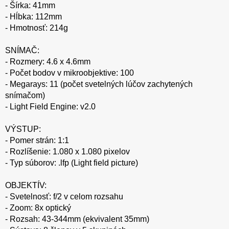
- Šírka: 41mm
- Hĺbka: 112mm
- Hmotnosť: 214g
SNÍMAČ:
- Rozmery: 4.6 x 4.6mm
- Počet bodov v mikroobjektive: 100
- Megarays: 11 (počet svetelných lúčov zachytených
snímačom)
- Light Field Engine: v2.0
VÝSTUP:
- Pomer strán: 1:1
- Rozlíšenie: 1.080 x 1.080 pixelov
- Typ súborov: .lfp (Light field picture)
OBJEKTÍV:
- Svetelnosť: f/2 v celom rozsahu
- Zoom: 8x optický
- Rozsah: 43-344mm (ekvivalent 35mm)