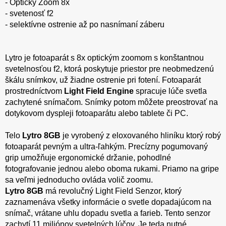
- Optický Zoom 8x
- svetenosť f2
- selektívne ostrenie až po nasnímaní záberu
Lytro je fotoaparát s 8x optickým zoomom s konštantnou
svetelnosťou f2, ktorá poskytuje priestor pre neobmedzenú
škálu snímkov, už žiadne ostrenie pri fotení. Fotoaparát
prostredníctvom
Light Field Engine
spracuje lúče svetla
zachytené snímačom. Snímky potom môžete preostrovať na
dotykovom dyspleji fotoaparátu alebo tablete či PC.
Telo
Lytro 8GB
je vyrobený z eloxovaného hliníku ktorý robý
fotoaparát pevným a ultra-ľahkým. Precízny pogumovaný
grip umožňuje ergonomické držanie, pohodlné
fotografovanie jednou alebo oboma rukami. Priamo na gripe
sa veľmi jednoducho ovláda volič zoomu.
Lytro 8GB
má revolučný Light Field Senzor, ktorý
zaznamenáva všetky informácie o svetle dopadajúcom na
snímač, vrátane uhlu dopadu svetla a farieb. Tento senzor
zachytí 11 miliónov svetelných lúčov. Je teda nutné