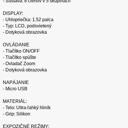
- Sústava: 8 členov v 5 skupinách
DISPLAY:
- Uhlopriečka: 1.52 palca
- Typ: LCD, podsvietený
- Dotyková obrazovka
OVLÁDANIE
- Tlačítko ON/OFF
- Tlačítko spúšte
- Ovladač Zoom
- Dotyková obrazovka
NAPÁJANIE
- Micro USB
MATERIÁL:
- Telo: Ultra-ľahký hliník
- Grip: Silikon
EXPOZIČNÉ REŽIMY: