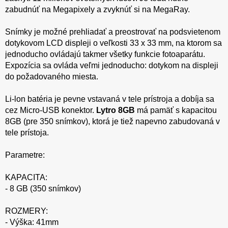
zabudnúť na Megapixely a zvyknúť si na MegaRay.
Snímky je možné prehliadať a preostrovať na podsvietenom
dotykovom LCD displeji o veľkosti 33 x 33 mm, na ktorom sa
jednoducho ovládajú takmer všetky funkcie fotoaparátu.
Expozícia sa ovláda veľmi jednoducho: dotykom na displeji
do požadovaného miesta.
Li-lon batéria je pevne vstavaná v tele prístroja a dobíja sa
cez Micro-USB konektor.
Lytro 8GB
má pamäť s kapacitou
8GB (pre 350 snímkov), ktorá je tiež napevno zabudovaná v
tele prístoja.
Parametre:
KAPACITA:
- 8 GB (350 snímkov)
ROZMERY:
- Výška: 41mm