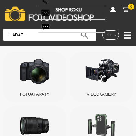
0
shop@fotovideoshop.sk
Fotobot
SK
FOTOAPARÁTY
VIDEOKAMERY