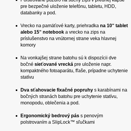
pre bezpečné uloženie telefónu, tabletu, HDD,
databanky a pod.
Vrecko na pamäťové karty, priehradka
na 10“ tablet
alebo 15“ notebook
a vrecko na zips na
príslušenstvo na vnútornej strane veka hlavnej
komory
Na vonkajšej strane batohu sú k dispozícii dve
bočné
sieťované vrecká
pre uloženie napr.
kompaktného fotoaparátu, fľaše, prípadne uchytenie
statívu
Dva sťahovacie fixačné popruhy
s karabínami na
bočných stranách batohu pre uchytenie statívu,
monopodu, oblečenia a pod.
Ergonomický bedrový pás
s penovým
polstrovaním a SlipLock™ sľučkami