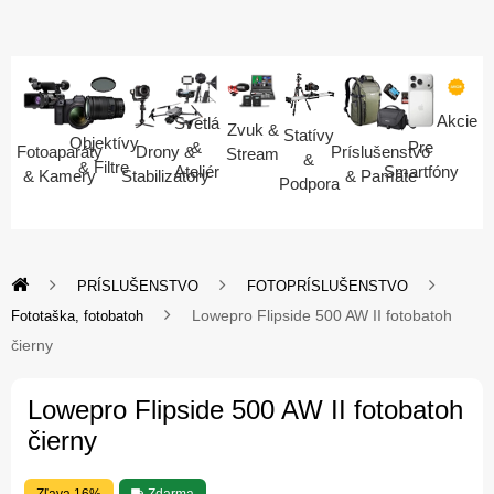
Akcie
Svetlá
Zvuk &
Statívy
Objektívy
Pre
&
Fotoaparáty
Drony &
Príslušenstvo
Stream
&
& Filtre
Smartfóny
Ateliér
& Kamery
Stabilizátory
& Pamäte
Podpora
PRÍSLUŠENSTVO
FOTOPRÍSLUŠENSTVO
Lowepro Flipside 500 AW II fotobatoh
Fototaška, fotobatoh
čierny
Lowepro Flipside 500 AW II fotobatoh
čierny