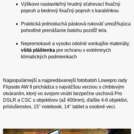
Výškovo nastaviteľný hrudný sťahovací fixačný
popruh a bedrový fixačný popruh s karabínkou
Praktická jednoduchá pásková rukoväť umožňujúca
pohodlné prenášanie batohu pozdĺž tela.
Nepremokavé a vysoko odolné vonkajšie materiály,
všitá pláštenka
pre ochranu v extrémnych
klimatických podmienkach
Najpopulárnejší a najpredávanejší fotobatoh Lowepro rady
Flipside AW II prichádza s najväčšou verziou s chrbtovým
otváraním, ktorý vo svojom vnútri bezpečne uschová Pro
DSLR a CSC s objektívov (až 400mm), ďalšie 4-6 objektívi,
príslušenstvo, 15" notebook, 14" tablet a osobné veci.