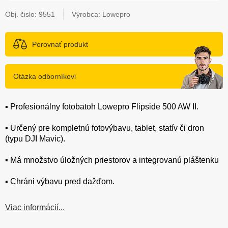
Obj. čislo:
9551
Výrobca: Lowepro
Porovnať produkt
Otázka odborníkovi
▪️ Profesionálny fotobatoh Lowepro Flipside 500 AW II.
▪️ Určený pre kompletnú fotovýbavu, tablet, statív či dron
(typu DJI Mavic).
▪️ Má množstvo úložných priestorov a integrovanú pláštenku
▪️ Chráni výbavu pred dažďom.
Viac informácií...