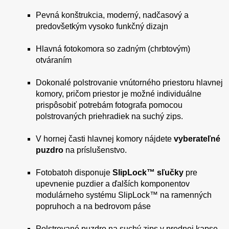
Pevná konštrukcia, moderný, nadčasový a
predovšetkým vysoko funkčný dizajn
Hlavná fotokomora so zadným (chrbtovým)
otváraním
Dokonalé polstrovanie vnútorného priestoru hlavnej
komory, pričom priestor je možné individuálne
prispôsobiť potrebám fotografa pomocou
polstrovaných priehradiek na suchý zips.
V hornej časti hlavnej komory nájdete
vyberateľné
puzdro
na príslušenstvo.
Fotobatoh disponuje
SlipLock™ sľučky
pre
upevnenie puzdier a ďalších komponentov
modulárneho systému SlipLock™ na ramenných
popruhoch a na bedrovom páse
Polstrované puzdro na suchý zips v prednej kapse