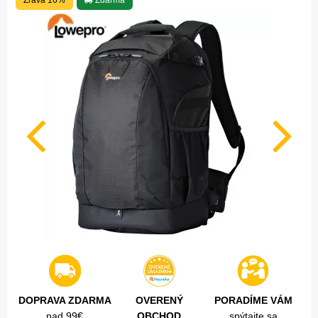
Zľava 16%
Zdarma
DOPRAVA ZDARMA
OVERENÝ
PORADÍME VÁM
nad 99€
OBCHOD
spýtajte sa