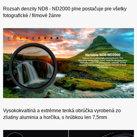
Rozsah denzity ND8 - ND2000 plne postačuje pre všetky
fotografické / filmové žánre
Vysokokvaltiná a extrémne tenká obrúčka vyrobená zo
zliatiny aluminia a horčíka, s hrúbkou len 7,5mm