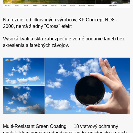
Na rozdiel od filtrov iných výrobcov, KF Concept ND8 -
2000, nemá žiadny "Cross" efekt
Vysoká kvalita skla zabezpečuje verné podanie farieb bez
skreslenia a farebných závojov.
Multi-Resistant Green Coating ： 18 vrstvový ochranný
povlak, ktorý pomáha odpudzovať vodu, mastnostu a prach.