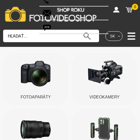
0
shop@fotovideoshop.sk
Fotobot
SK
FOTOAPARÁTY
VIDEOKAMERY