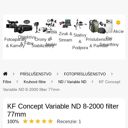
Akcie
Svetlá
Zvuk &
Statívy
Objektívy
Pre
&
Fotoaparáty
Drony &
Príslušenstvo
Stream
&
& Filtre
Smartfóny
Ateliér
& Kamery
Stabilizátory
& Pamäte
Podpora
PRÍSLUŠENSTVO
FOTOPRÍSLUŠENSTVO
KF Concept
Filtre
Kruhové filtre
ND / Variable ND
Variable ND 8-2000 filter 77mm
KF Concept Variable ND 8-2000 filter
77mm
100%
Recenzie:
1