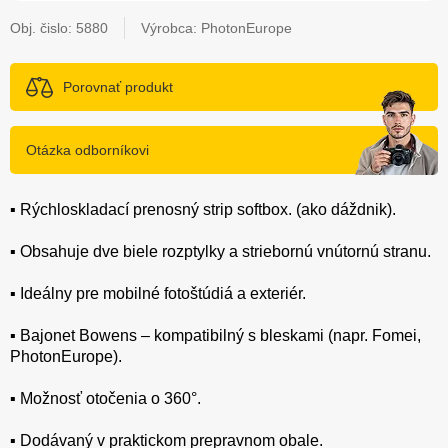
Obj. čislo:
5880
Výrobca: PhotonEurope
Porovnať produkt
Otázka odborníkovi
▪️ Rýchloskladací prenosný strip softbox. (ako dáždnik).
▪️ Obsahuje dve biele rozptylky a striebornú vnútornú stranu.
▪️ Ideálny pre mobilné fotoštúdiá a exteriér.
▪️ Bajonet Bowens – kompatibilný s bleskami (napr. Fomei,
PhotonEurope).
▪️ Možnosť otočenia o 360°.
▪️ Dodávaný v praktickom prepravnom obale.