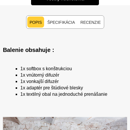
POPIS
ŠPECIFIKÁCIA
RECENZIE
Balenie obsahuje :
1x softbox s konštrukciou
1x vnútorný difuzér
1x vonkajší difuzér
1x adaptér pre štúdiové blesky
1x textilný obal na jednoduché prenášanie