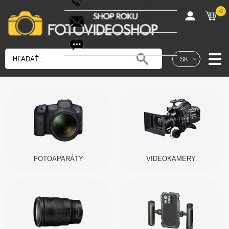
0
shop@fotovideoshop.sk
Fotobot
SK
FOTOAPARÁTY
VIDEOKAMERY