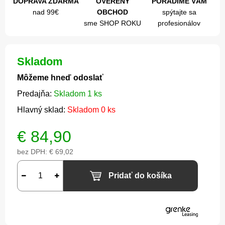
DOPRAVA ZDARMA
OVERENÝ
PORADÍME VÁM
nad 99€
OBCHOD
spýtajte sa
sme SHOP ROKU
profesionálov
Skladom
Môžeme hneď odoslať
Predajňa:
Skladom 1 ks
Hlavný sklad:
Skladom 0 ks
€
84,90
bez DPH:
€ 69,02
Pridať do košíka