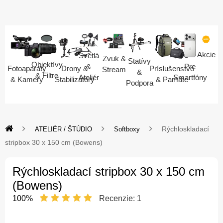
Akcie
Svetlá
Zvuk &
Statívy
Objektívy
Pre
&
Fotoaparáty
Drony &
Príslušenstvo
Stream
&
& Filtre
Smartfóny
Ateliér
& Kamery
Stabilizátory
& Pamäte
Podpora
Rýchloskladací
ATELIÉR / ŠTÚDIO
Softboxy
stripbox 30 x 150 cm (Bowens)
Rýchloskladací stripbox 30 x 150 cm
(Bowens)
100%
Recenzie:
1